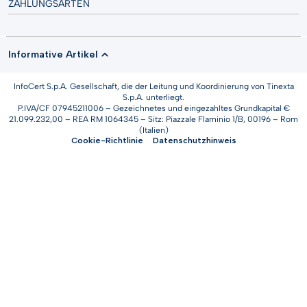
ZAHLUNGSARTEN
Informative Artikel
InfoCert S.p.A. Gesellschaft, die der Leitung und Koordinierung von Tinexta
S.p.A. unterliegt.
P.IVA/CF 07945211006 – Gezeichnetes und eingezahltes Grundkapital €
21.099.232,00 – REA RM 1064345 – Sitz: Piazzale Flaminio 1/B, 00196 – Rom
(Italien)
Cookie-Richtlinie
Datenschutzhinweis