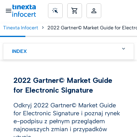
Tinexta Infocert
2022 Gartner© Market Guide for Electro
SME’s
INDEX
Kluczowe wnioski
Gartner, Hype Cycle for
2022 Gartner© Market Guide
Identity and Access
Management
for Electronic Signature
Technologies, 2021 , 27
lipca 2021, Tricia Phillips.
Odkryj 2022 Gartner© Market Guide
for Electronic Signature i poznaj rynek
e-podpisu z pełnym przeglądem
najnowszych zmian i przypadków