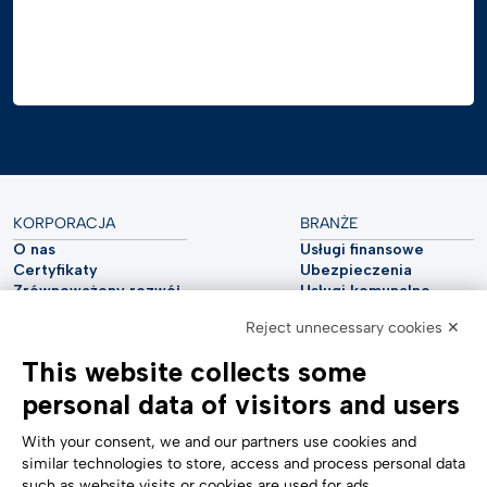
KORPORACJA
BRANŻE
O nas
Usługi finansowe
Certyfikaty
Ubezpieczenia
Zrównoważony rozwój
Usługi komunalne
Cyberbezpieczeństwo
Przemysł motoryzacyjny
Reject unnecessary cookies ✕
Raport analityczny
Telekomunikacja
Impressum
Nauki przyrodnicze
This website collects some
Accessibility Statement
Opieka zdrowotna
personal data of visitors and users
POMOC
ŚLEDŹ NAS
Skontaktuj się z nami
With your consent, we and our partners use cookies and
Zgłaszanie naruszeń
similar technologies to store, access and process personal data
Ustawienia plików cookie
such as website visits or cookies are used for ads
Formularze