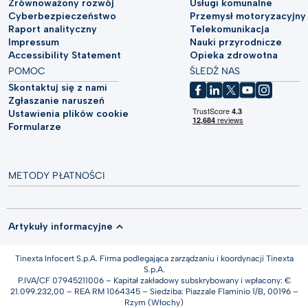
Zrównoważony rozwój
Usługi komunalne
Cyberbezpieczeństwo
Przemysł motoryzacyjny
Raport analityczny
Telekomunikacja
Impressum
Nauki przyrodnicze
Accessibility Statement
Opieka zdrowotna
POMOC
ŚLEDŹ NAS
Skontaktuj się z nami
Zgłaszanie naruszeń
Ustawienia plików cookie
Formularze
METODY PŁATNOŚCI
Artykuły informacyjne
Tinexta Infocert S.p.A. Firma podlegająca zarządzaniu i koordynacji Tinexta
S.p.A.
P.IVA/CF 07945211006 – Kapitał zakładowy subskrybowany i wpłacony: €
21.099.232,00 – REA RM 1064345 – Siedziba: Piazzale Flaminio 1/B, 00196 –
Rzym (Włochy)