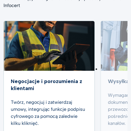
Infocert
Negocjacje i porozumienia z
Wysyłka
klientami
Wymagane 
Twórz, negocjuj i zatwierdzaj
dokumenty 
umowy, integrując funkcje podpisu
przewozowe
cyfrowego za pomocą zaledwie
pośrednic
kilku kliknięć.
kanałów.