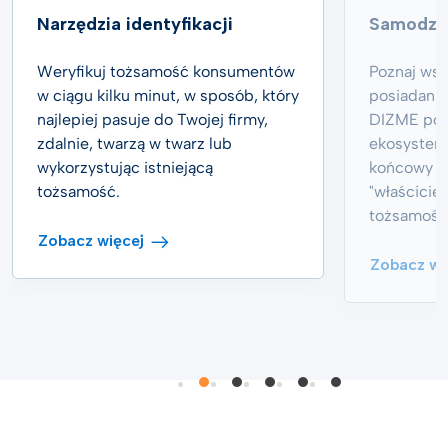
Narzędzia identyfikacji
Samodzie
Weryfikuj tożsamość konsumentów
Poznaj wsz
w ciągu kilku minut, w sposób, który
posiadania
najlepiej pasuje do Twojej firmy,
DIZME poz
zdalnie, twarzą w twarz lub
ekosystem
wykorzystując istniejącą
końcowy s
tożsamość.
"właścicie
tożsamośc
Zobacz więcej
Zobacz wi