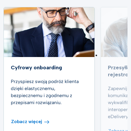
Cyfrowy onboarding
Przesyłk
rejestro
Przyspiesz swoją podróż klienta
dzięki elastycznemu,
Zapewnij w
bezpiecznemu i zgodnemu z
komunikacj
przepisami rozwiązaniu.
wykwalifik
interoper
eDelivery.
Zobacz więcej
Zobacz wi