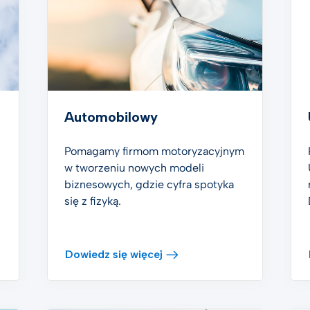
em elektronicznym
Digital future magazine
st Hub
o życiu
a zdrowotna
Automobilowy
zania Digital Trust dla
ki
Pomagamy firmom motoryzacyjnym
w tworzeniu nowych modeli
 wszystkie branże
biznesowych, gdzie cyfra spotyka
się z fizyką.
ć
Dowiedz się więcej