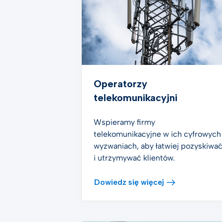
podpis
Telco
AI Tru
Nauki 
Opiek
Operatorzy
Rozwią
telekomunikacyjni
logisty
Wspieramy firmy
Zobacz
telekomunikacyjne w ich cyfrowych
wyzwaniach, aby łatwiej pozyskiwa
i utrzymywać klientów.
Dowiedz się więcej