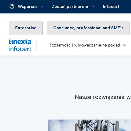
Wsparcie
Zostań partnerem
Infocert
Enterprise
Consumer, professional and SME’s
Tożsamość i wprowadzanie na pokład
Digital
Usługa
Finans
Nasze rozwiązania w 
Metody 
Obieg 
Ubezpi
elektr
eID ide
Energi
Identyf
Rozwią
rzeczy
Autom