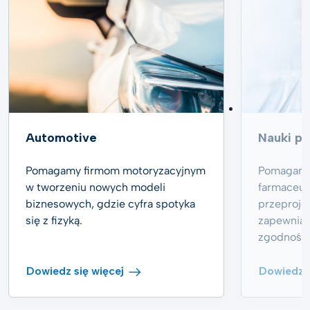
Automotive
Nauki pr
Pomagamy firmom motoryzacyjnym
Pomagamy
w tworzeniu nowych modeli
farmaceu
biznesowych, gdzie cyfra spotyka
przeproje
się z fizyką.
zapewniaj
zgodność 
Dowiedz się więcej
Dowiedz s