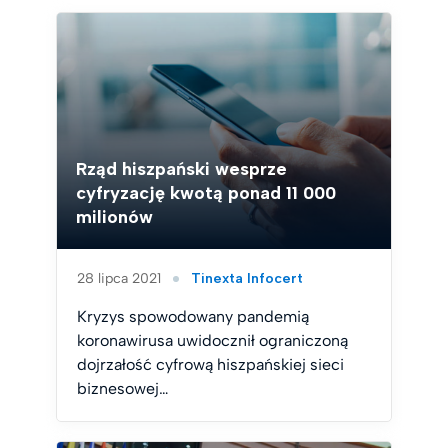
Rząd hiszpański wesprze
cyfryzację kwotą ponad 11 000
milionów
28 lipca 2021
Tinexta Infocert
Kryzys spowodowany pandemią
koronawirusa uwidocznił ograniczoną
dojrzałość cyfrową hiszpańskiej sieci
biznesowej…