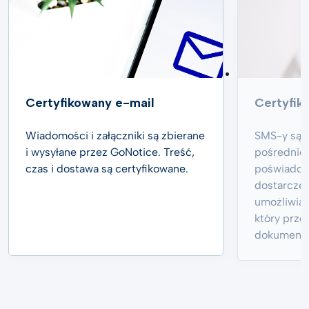
Certyfikowany e-mail
Certyfi
Wiadomości i załączniki są zbierane
SMS-y są p
i wysyłane przez GoNotice. Treść,
pośrednic
czas i dostawa są certyfikowane.
poświadcza
dostarczen
umożliwia 
który prze
dokumentu