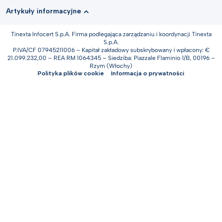
Artykuły informacyjne
Tinexta Infocert S.p.A. Firma podlegająca zarządzaniu i koordynacji Tinexta
S.p.A.
P.IVA/CF 07945211006 – Kapitał zakładowy subskrybowany i wpłacony: €
21.099.232,00 – REA RM 1064345 – Siedziba: Piazzale Flaminio 1/B, 00196 –
Rzym (Włochy)
Polityka plików cookie
Informacja o prywatności