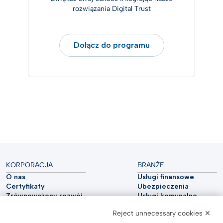
rozwiązania Digital Trust
Dołącz do programu
KORPORACJA
BRANŻE
O nas
Usługi finansowe
Certyfikaty
Ubezpieczenia
Zrównoważony rozwój
Usługi komunalne
Cyberbezpieczeństwo
Przemysł motoryzacyjny
Reject unnecessary cookies ✕
Raport analityczny
Telekomunikacja