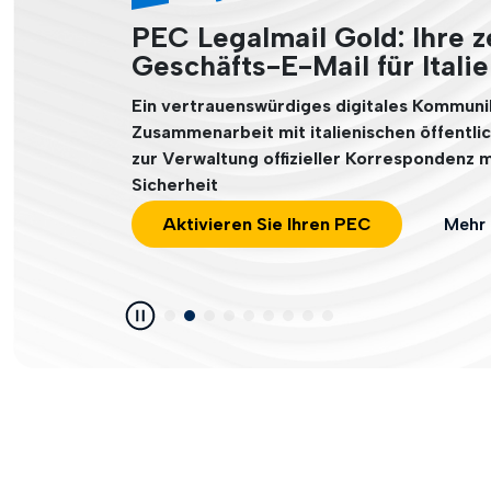
PEC Legalmail Gold: Ihre ze
SUCHTH
Geschäfts-E-Mail für Itali
Zeitst
Ein vertrauenswürdiges digitales Kommunik
Zusammenarbeit mit italienischen öffentli
zur Verwaltung offizieller Korrespondenz m
Sicherheit
Aktivieren Sie Ihren PEC
Mehr