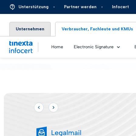
Unterstützung
Partner werden
Infocert
Unternehmen
Verbraucher, Fachleute und KMUs
Home
Electronic Signature
QES-Ze
QES – 
eSeal
eSeal 