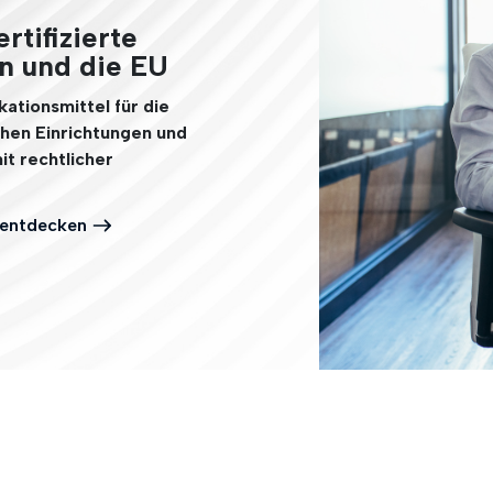
rtifizierte
ILFE
en und die EU
empel
ationsmittel für die
chen Einrichtungen und
it rechtlicher
 entdecken