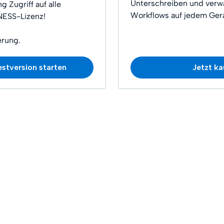
Unterschreiben und verwa
g Zugriff auf alle
Workflows auf jedem Gerä
NESS-Lizenz!
rung.
estversion starten
Jetzt ka