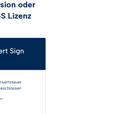
sion oder
SS Lizenz
rwertsteuer
geschlossen
hr