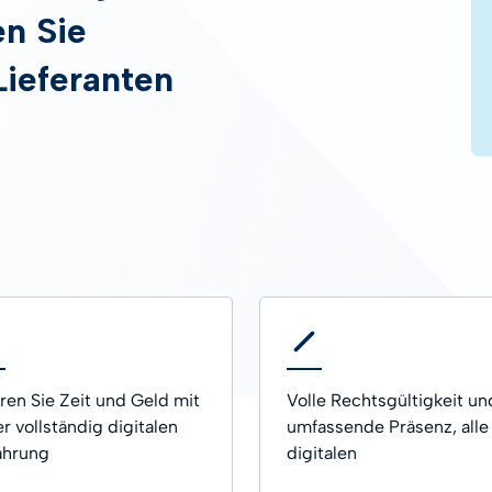
n Sie
ILFE
Lieferanten
empel
ren Sie Zeit und Geld mit
Volle Rechtsgültigkeit un
er vollständig digitalen
umfassende Präsenz, alle
ahrung
digitalen