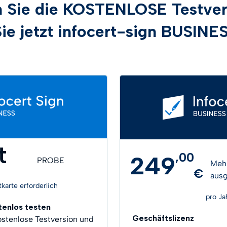
 Sie die KOSTENLOSE Testver
ie jetzt infocert-sign BUSINE
t
,
00
249
PROBE
Meh
€
aus
karte erforderlich
pro Ja
tenlos testen
Geschäftslizenz
kostenlose Testversion und