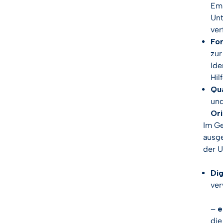
Emp
Unt
ver
For
zur
Ide
Hil
Qua
und
Ori
Im Ge
ausge
der U
Dig
ve
–
e
die