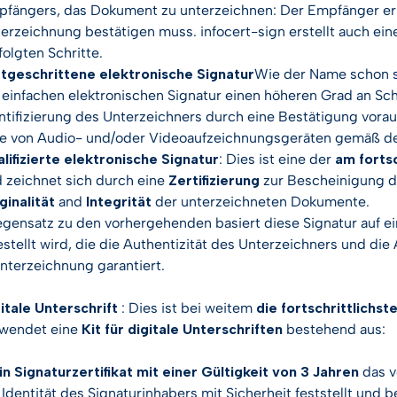
fängers, das Dokument zu unterzeichnen: Der Empfänger erh
erzeichnung bestätigen muss. infocert-sign erstellt auch ei
folgten Schritte.
tgeschrittene elektronische Signatur
Wie der Name schon sa
 einfachen elektronischen Signatur einen höheren Grad an Schu
ntifizierung des Unterzeichners durch eine Bestätigung vorau
fe von Audio- und/oder Videoaufzeichnungsgeräten gemäß den
lifizierte elektronische Signatur
: Dies ist eine der
am fortsc
 zeichnet sich durch eine
Zertifizierung
zur Bescheinigung 
ginalität
and
Integrität
der unterzeichneten Dokumente.
gensatz zu den vorhergehenden basiert diese Signatur auf ei
stellt wird, die die Authentizität des Unterzeichners und 
nterzeichnung garantiert.
itale Unterschrift
: Dies ist bei weitem
die fortschrittlichs
rwendet eine
Kit für digitale Unterschriften
bestehend aus:
in Signaturzertifikat mit einer Gültigkeit von 3 Jahren
das v
 Identität des Signaturinhabers mit Sicherheit feststellt und 