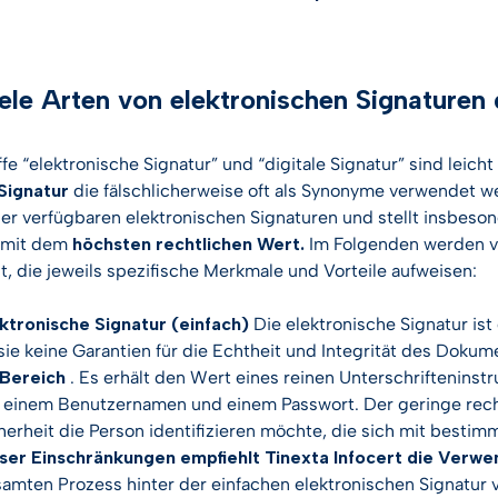
ele Arten von elektronischen Signaturen 
ffe “elektronische Signatur” und “digitale Signatur” sind leic
 Signatur
die fälschlicherweise oft als Synonyme verwendet wer
der verfügbaren elektronischen Signaturen und stellt insbeson
e mit dem
höchsten rechtlichen Wert.
Im Folgenden werden vi
lt, die jeweils spezifische Merkmale und Vorteile aufweisen:
ktronische Signatur (einfach)
Die elektronische Signatur is
sie keine Garantien für die Echtheit und Integrität des Dokum
-Bereich
. Es erhält den Wert eines reinen Unterschriftenin
 einem Benutzernamen und einem Passwort. Der geringe recht
herheit die Person identifizieren möchte, die sich mit best
ser Einschränkungen empfiehlt Tinexta Infocert die Ver
amten Prozess hinter der einfachen elektronischen Signatur ve