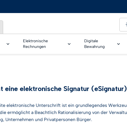
Elektronische
Digitale
Rechnungen
Bewahrung
OARDING
enswürdige
Bankwesen
rt-sign
Legalinvoice
Safe LTA
GoNotice
DIZME
Personalwesen
eSeal für EPREL
LEI – ter
Kundenge
t eine elektronische Signatur (eSignatur
attform
tur Service
LEI – Legal Entity
Smart CDA
Verantwor
Geschäfts
ur
Identifiers
zwischen
ite
elektronische
Unterschrift
ist
ein grundlegendes
Werkzeu
INSPIRAT
tur Arbeitsablauf
Banken
die
ermöglicht
a
Beachtlich
Rationalisierung
von
der
Verwalt
nternehmen
IOT security solution
ng
,
Unternehmen
und Privatpersonen
Bürger
.
Webinar
t-Identifizierung für den