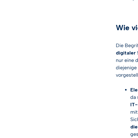
Wie vi
Die Begri
digitaler
nur eine 
diejenig
vorgestel
Ele
da 
IT
mit
Sic
die
ges