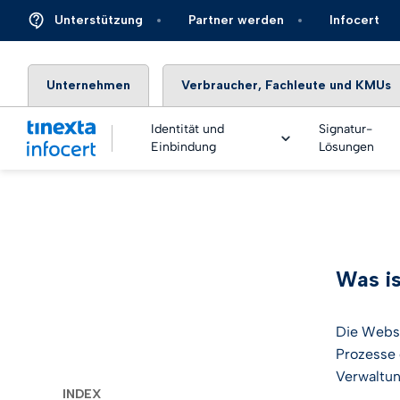
Unterstützung
Partner werden
Infocert
Unternehmen
Verbraucher, Fachleute und KMUs
Identität und
Signatur-
Einbindung
Lösungen
DIGITALES ONB
TOP – Vertrau
Finanzen und 
infoce
Was is
Onboarding-Pl
Versicherung
eSigna
Technologien z
Die Webs
Identifizierung
Energie und
eSigna
Prozesse
Versorgungsu
Verwaltu
Live und Video
Echtzei
INDEX