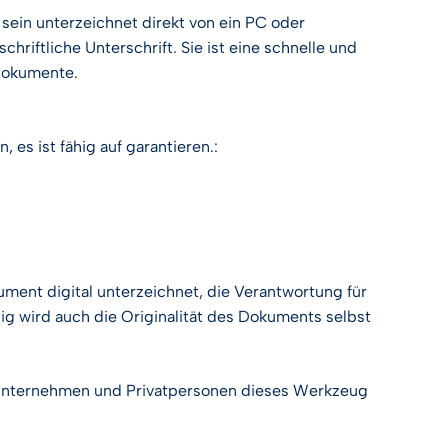
befinden
NÜTZLICHER LINK
sein
unterzeichnet
direkt
von
ein PC
oder
s Zukunftsmagazin
ERHALTEN
Finde es heraus
SIE IHRE
chriftliche
Unterschrift
.
Sie
ist
eine schnelle und
Entwickler & API
NÜTZLICHER LINK
NÜTZLICHER LINK
KOSTENLOSE
okumente
.
DEMO
NÜTZLICHER LINK
Entwickler & API
Entwickler & API
Wissenszentrum
Entwickler & API
en
,
es
ist
fähig
auf
garantieren.
:
Wissenszentrum
Wissenszentrum
Alle Führer
NÜTZLICHER LINK
Wissenszentrum
Alle Führer
Entwickler & API
Alle Führer
Wissenszentrum
ument digital unterzeichnet, die Verantwortung für
Alle Führer
ig wird auch die Originalität des Dokuments selbst
, Unternehmen und Privatpersonen dieses Werkzeug