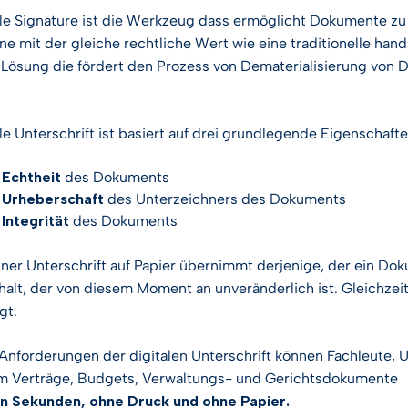
trie
tur-Workflow
PSD2-Zertifikate
ale
Signature
ist
die
Werkzeug
dass
ermöglicht
Dokumente
zu
Digitale
ne
mit
der
gleiche rechtliche
Wert
wie
eine traditionelle
hands
ation
st Hub
SSL-Zertifikate
Lösung
die
fördert
den
Prozess
von
Dematerialisierung
von
D
ften
ale
Unterschrift
ist
basiert
auf
drei
grundlegende
Eigenschaft
n
esen
e
Echtheit
des Dokuments
e
Urheberschaft
des Unterzeichners des Dokuments
ngen für die
e
Integrität
des Dokuments
iner Unterschrift auf Papier übernimmt derjenige, der ein Dok
anzeigen
halt, der von diesem Moment an unveränderlich ist. Gleichzeit
gt.
Anforderungen der digitalen Unterschrift können Fachleute
m Verträge, Budgets, Verwaltungs- und Gerichtsdokumente
en Sekunden, ohne Druck und ohne Papier.