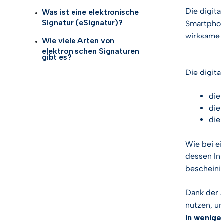
Identifizierung
Automobilindus
eSigna
Die digit
Was ist eine elektronische
Signatur (eSignatur)?
Smartpho
Selbstidentifik
Telco
AI Tru
wirksame
Wie viele Arten von
elektronischen Signaturen
eID Gateway
Biowissenscha
gibt es?
Die
digit
KYC-Lösunge
Gesundheitsw
di
Digitale
di
Vertrauenslösu
di
Logistik
Wie bei e
Alle Branchen 
dessen In
bescheini
Dank der 
nutzen, u
in wenig