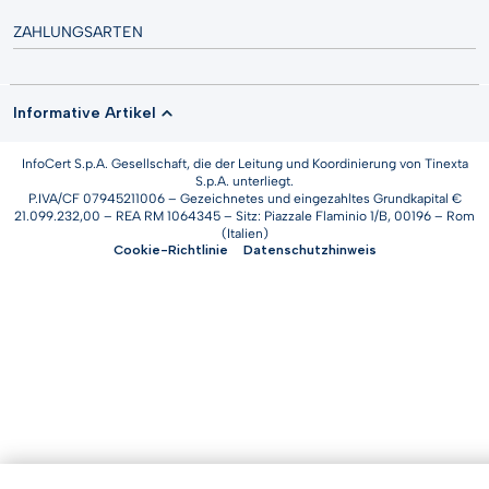
ZAHLUNGSARTEN
Informative Artikel
InfoCert S.p.A. Gesellschaft, die der Leitung und Koordinierung von Tinexta
S.p.A. unterliegt.
P.IVA/CF 07945211006 – Gezeichnetes und eingezahltes Grundkapital €
21.099.232,00 – REA RM 1064345 – Sitz: Piazzale Flaminio 1/B, 00196 – Rom
(Italien)
Cookie-Richtlinie
Datenschutzhinweis