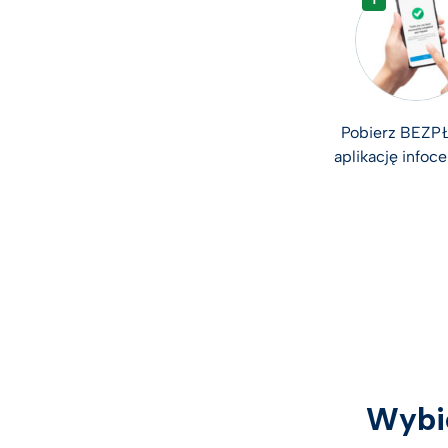
Pobierz BEZP
aplikację infoc
Wybie