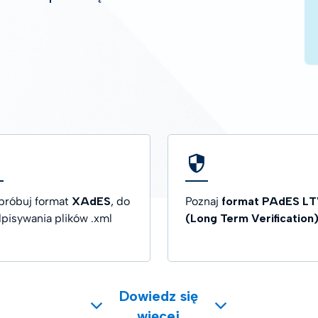
I DODATKOWE
iki czasu
róbuj format
XAdES
, do
Poznaj
format PAdES L
pisywania plików .xml
(Long Term Verification
Dowiedz się
więcej