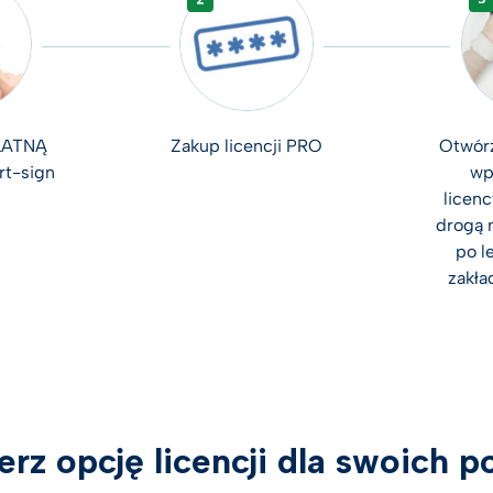
ŁATNĄ
Zakup licencji PRO
Otwórz
ert-sign
wp
licen
drogą 
po l
zakła
rz opcję licencji dla swoich p