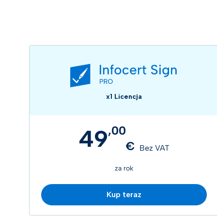
x1 Licencja
,
00
49
€
Bez VAT
za rok
Kup teraz