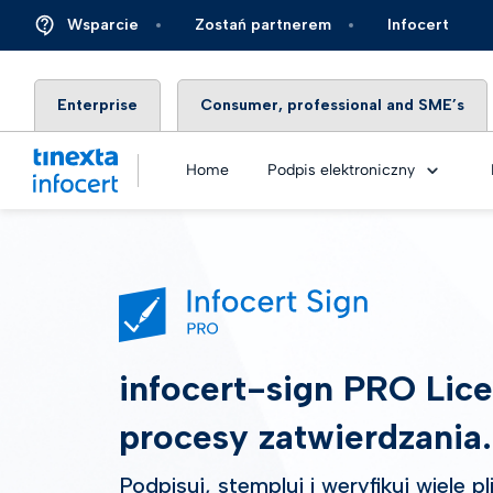
Wsparcie
Zostań partnerem
Infocert
Enterprise
Consumer, professional and SME’s
Home
Podpis elektroniczny
Certyf
QES – 
infocert-sign PRO Lice
eSeal
procesy zatwierdzania.
eSeal 
Podpisuj, stempluj i weryfikuj wiele 