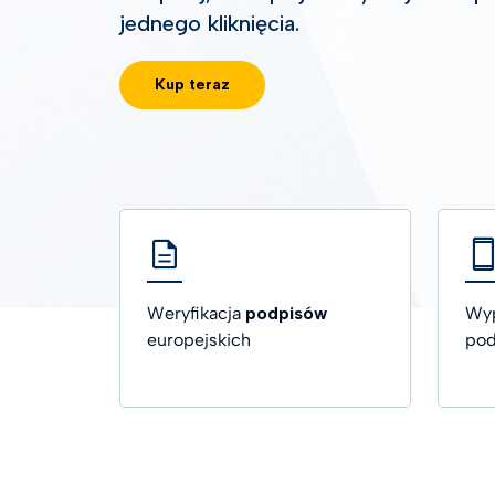
jednego kliknięcia.
USŁUG
Znaczn
Kup teraz
Weryfikacja
podpisów
Wyp
europejskich
pod