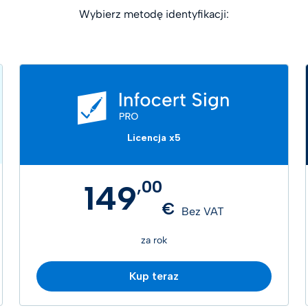
Wybierz metodę identyfikacji:
Licencja x5
,
00
149
€
Bez VAT
za rok
Kup teraz