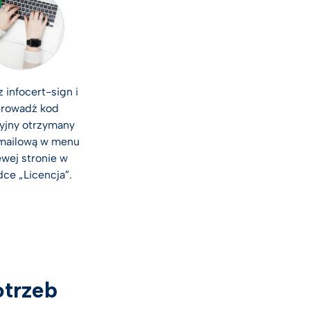
 infocert-sign i
rowadź kod
cyjny otrzymany
mailową w menu
ewej stronie w
dce „Licencja”.
otrzeb