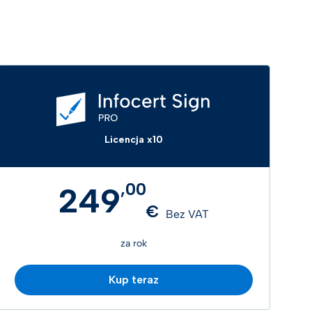
Licencja x10
,
00
249
€
Bez VAT
za rok
Kup teraz