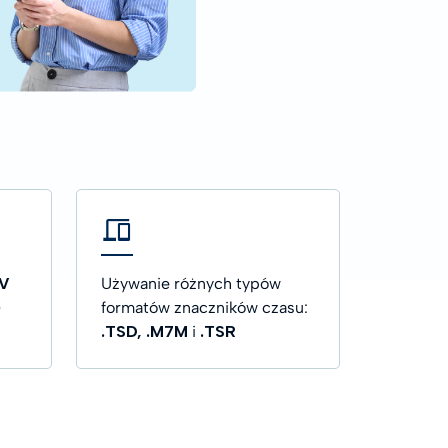
PRZYDATNE LINKI
Dokumentacja
PRZYDATNE LINKI
Dokumentacja
Wszystkie przewodniki
Wszystkie przewodniki
Skontaktuj się z nami
Skontaktuj się z nami
TV
Używanie różnych typów
)
formatów znaczników czasu:
.TSD, .M7M
i
.TSR