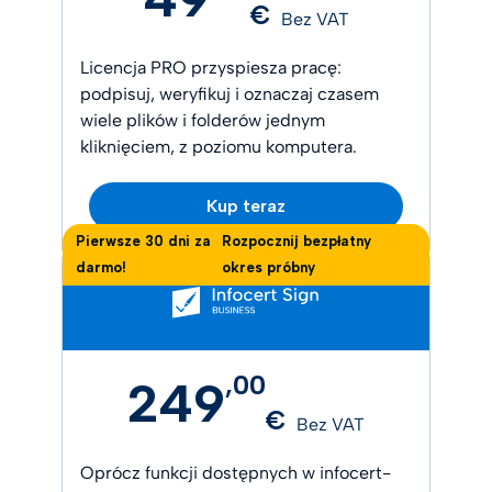
€
Bez VAT
Licencja PRO przyspiesza pracę:
podpisuj, weryfikuj i oznaczaj czasem
wiele plików i folderów jednym
kliknięciem, z poziomu komputera.
Kup teraz
Pierwsze 30 dni za
Rozpocznij bezpłatny
darmo!
okres próbny
,
00
249
€
Bez VAT
Oprócz funkcji dostępnych w infocert-