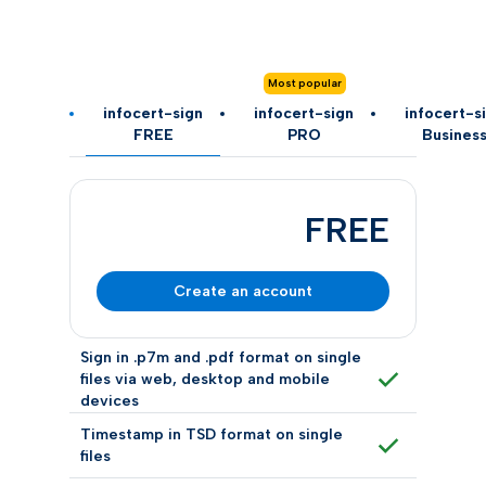
Most popular
infocert-sign
infocert-sign
infocert-s
FREE
PRO
Busines
FREE
Create an account
Sign in .p7m and .pdf format on single
files via web, desktop and mobile
devices
Timestamp in TSD format on single
files