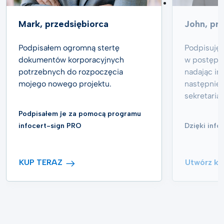
Mark, przedsiębiorca
John, pr
Podpisałem ogromną stertę
Podpisuję 
dokumentów korporacyjnych
w postępo
potrzebnych do rozpoczęcia
nadając im
mojego nowego projektu.
następnie 
sekretaria
Podpisałem je za pomocą programu
infocert-sign PRO
Dzięki info
KUP TERAZ
Utwórz ko