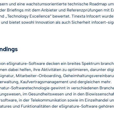
sern und eine wachstumsorientierte technische Roadmap um
er Briefings mit dem Anbieter und Referenzprüfungen mit E
nd „Technology Excellence“ bewertet. Tinexta Infocert wurde
 und bietet sowohl Innovation als auch Sicherheit
infocert-sig
ndings
von eSignature-Software decken ein breites Spektrum branch
en dabei helfen, ihre Aktivitäten zu optimieren, darunter dig
gnatur, Mitarbeiter-Onboarding, Geheimhaltungsvereinbarun
erwaltung, Kaufvertragsmanagement und dergleichen mehr.
natur-Softwaretechnologie gewinnt in verschiedenen Branch
ungswesen, im Gesundheitswesen und in den Biowissenschafte
oftware, in der Telekommunikation sowie im Einzelhandel 
atures und Funktionalitäten der eSignature-Software gehören