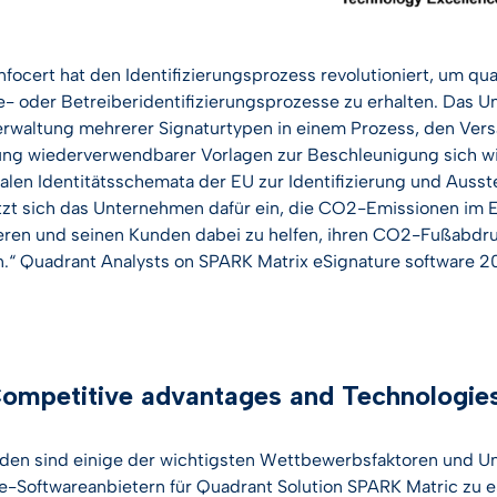
nfocert hat den Identifizierungsprozess revolutioniert, um qua
e- oder Betreiberidentifizierungsprozesse zu erhalten. Das U
erwaltung mehrerer Signaturtypen in einem Prozess, den Vers
g wiederverwendbarer Vorlagen zur Beschleunigung sich wi
italen Identitätsschemata der EU zur Identifizierung und Ausst
tzt sich das Unternehmen dafür ein, die CO2-Emissionen im 
eren und seinen Kunden dabei zu helfen, ihren CO2-Fußabdr
n.“ Quadrant Analysts on SPARK Matrix eSignature software 
mpetitive advantages and Technologies 
den sind einige der wichtigsten Wettbewerbsfaktoren und 
e-Softwareanbietern für Quadrant Solution SPARK Matric zu 