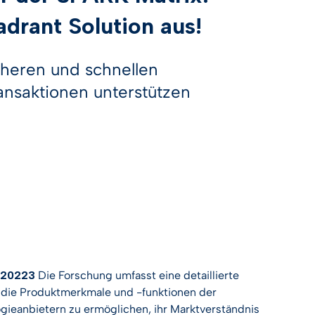
befinden
NÜTZLICHER LINK
s Zukunftsmagazin
drant Solution aus!
ERHALTEN
Finde es heraus
SIE IHRE
Entwickler & API
NÜTZLICHER LINK
NÜTZLICHER LINK
KOSTENLOSE
DEMO
NÜTZLICHER LINK
icheren und schnellen
Entwickler & API
Entwickler & API
Wissenszentrum
Entwickler & API
ansaktionen unterstützen
Wissenszentrum
Wissenszentrum
Alle Führer
NÜTZLICHER LINK
Wissenszentrum
Alle Führer
Entwickler & API
Alle Führer
Wissenszentrum
Alle Führer
, 20223
Die Forschung umfasst eine detaillierte
t die Produktmerkmale und -funktionen der
gieanbietern zu ermöglichen, ihr Marktverständnis