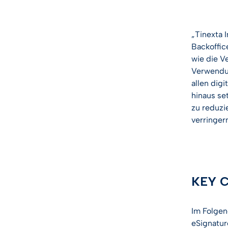
„Tinexta I
Backoffic
wie die V
Verwendun
allen dig
hinaus se
zu reduzi
verringer
KEY Co
Im Folgen
eSignatur