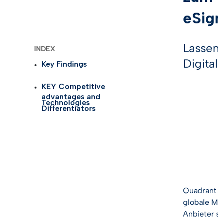
Identifizierung
Automobilindus
eSigna
eSig
Selbstidentifik
Telco
AI Tru
Lassen
INDEX
eID Gateway
Biowissenscha
Digita
Key Findings
KYC-Lösunge
Gesundheitsw
KEY Competitive
advantages and
Digitale
Technologies
Differentiators
Vertrauenslösu
Logistik
Alle Branchen 
Quadrant
globale M
Anbieter 