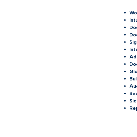
Wo
Int
Do
Do
Sig
In
Adm
Do
Gl
Bul
Aud
Se
Sic
Re