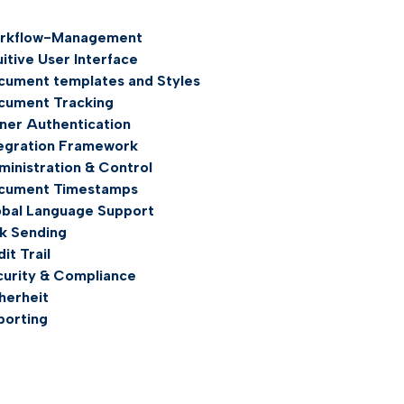
rkflow-Management
uitive User Interface
cument templates and Styles
cument Tracking
ner Authentication
tegration Framework
inistration & Control
cument Timestamps
obal Language Support
k Sending
it Trail
curity & Compliance
herheit
porting