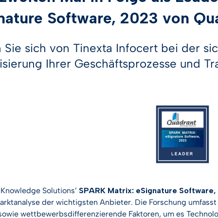
trie
tur-Workflow
PSD2-Zertifikate
Digitale
nature Software, 2023 von Qua
ation
st Hub
SSL-Zertifikate
 Sie sich von Tinexta Infocert bei der s
ften
lisierung Ihrer Geschäftsprozesse und Tr
n
esen
ngen für die
anzeigen
 Knowledge Solutions’
SPARK Matrix: eSignature Software
arktanalyse der wichtigsten Anbieter. Die Forschung umfass
sowie wettbewerbsdifferenzierende Faktoren, um es Technolo