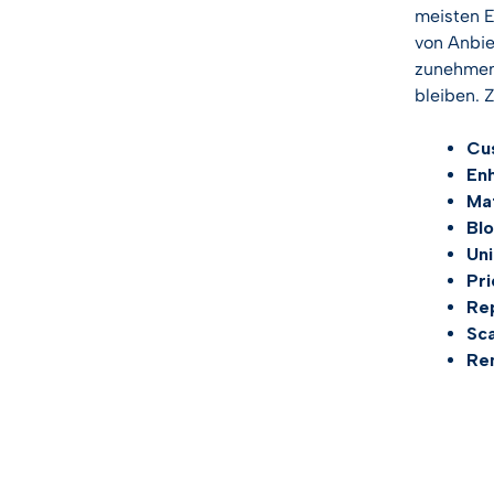
meisten E
von Anbie
zunehmend
bleiben. 
Cu
En
Mat
Bl
Uni
Pri
Rep
Sca
Re