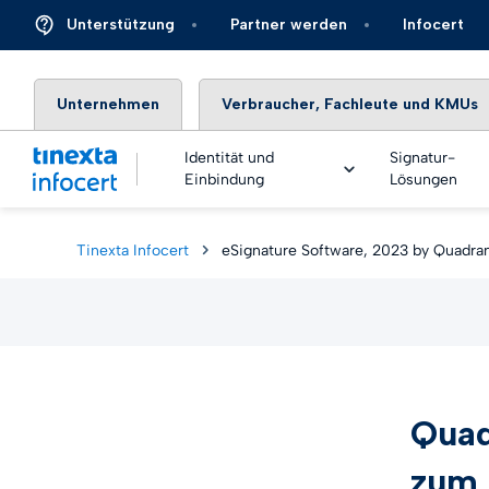
Unterstützung
Partner werden
Infocert
Unternehmen
Verbraucher, Fachleute und KMUs
Identität und
Signatur-
Einbindung
Lösungen
Tinexta Infocert
eSignature Software, 2023 by Quadran
DIGITALES ONB
TOP – Vertrau
Finanzen und 
infoce
Onboarding-Pl
Versicherung
eSigna
Technologien z
Identifizierung
Energie und
eSigna
Quad
Versorgungsu
zum 
Live und Video
Echtzei