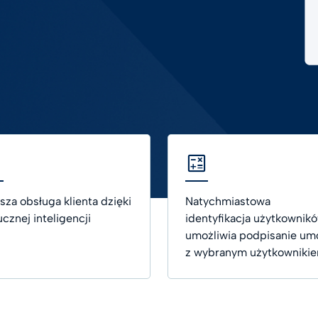
em elektronicznym
Digital future magazine
st Hub
o życiu
a zdrowotna
zania Digital Trust dla
ki
 wszystkie branże
sza obsługa klienta dzięki
Natychmiastowa
ucznej inteligencji
identyfikacja użytkownik
umożliwia podpisanie u
z wybranym użytkownikie