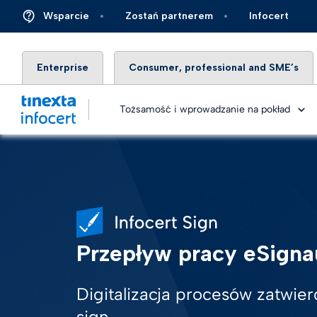
Wsparcie
Zostań partnerem
Infocert
Enterprise
Consumer, professional and SME’s
Tożsamość i wprowadzanie na pokład
Digital
Usługa
Finans
Metody 
Obieg 
Ubezpi
Przepływ pracy eSigna
elektr
eID ide
Energi
Digitalizacja procesów zatwier
Identyf
Rozwią
rzeczy
Autom
sign