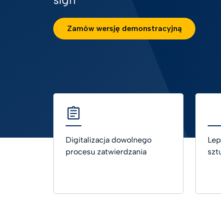
podpis
Telco
Zamów wersję demonstracyjną
AI Tru
Nauki 
Opiek
Rozwią
logisty
Zobacz
Digitalizacja dowolnego
Lep
procesu zatwierdzania
szt