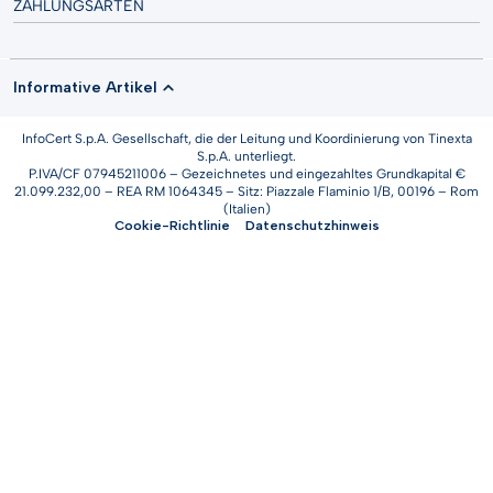
ZAHLUNGSARTEN
Informative Artikel
InfoCert S.p.A. Gesellschaft, die der Leitung und Koordinierung von Tinexta
S.p.A. unterliegt.
P.IVA/CF 07945211006 – Gezeichnetes und eingezahltes Grundkapital €
21.099.232,00 – REA RM 1064345 – Sitz: Piazzale Flaminio 1/B, 00196 – Rom
(Italien)
Cookie-Richtlinie
Datenschutzhinweis