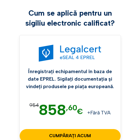
Cum se aplică pentru un
sigiliu electronic calificat?
Înregistrați echipamentul în baza de
date EPREL. Sigilați documentația și
vindeți produsele pe piața europeană.
858
954
,60
€
+Fără TVA
CUMPĂRAȚI ACUM