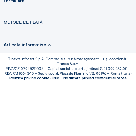
Formulare
METODE DE PLATĂ
Articole informative
Tinexta Infocert S.p.A. Companie supusă managementului și coordonării
Tinexta S.p.A.
P.IVA/CF 07945211006 – Capital social subscris și vărsat € 21.099.232,00 –
REA RM 1064345 – Sediu social: Piazzale Flaminio 1/B, 00196 – Roma (Italia)
Politica privind cookie-urile
Notificare privind confidențialitatea