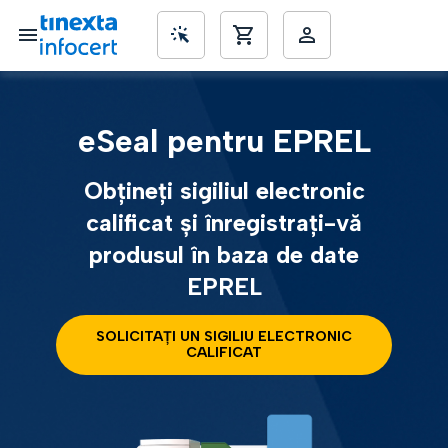
SME’s
eSeal pentru EPREL
Obțineți sigiliul electronic
calificat și înregistrați-vă
produsul în baza de date
EPREL
SOLICITAȚI UN SIGILIU ELECTRONIC
CALIFICAT