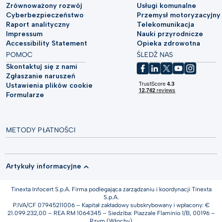
Zrównoważony rozwój
Usługi komunalne
Cyberbezpieczeństwo
Przemysł motoryzacyjny
Raport analityczny
Telekomunikacja
Impressum
Nauki przyrodnicze
Accessibility Statement
Opieka zdrowotna
POMOC
ŚLEDŹ NAS
Skontaktuj się z nami
Zgłaszanie naruszeń
Ustawienia plików cookie
Formularze
METODY PŁATNOŚCI
Artykuły informacyjne
Tinexta Infocert S.p.A. Firma podlegająca zarządzaniu i koordynacji Tinexta
S.p.A.
P.IVA/CF 07945211006 – Kapitał zakładowy subskrybowany i wpłacony: €
21.099.232,00 – REA RM 1064345 – Siedziba: Piazzale Flaminio 1/B, 00196 –
Rzym (Włochy)