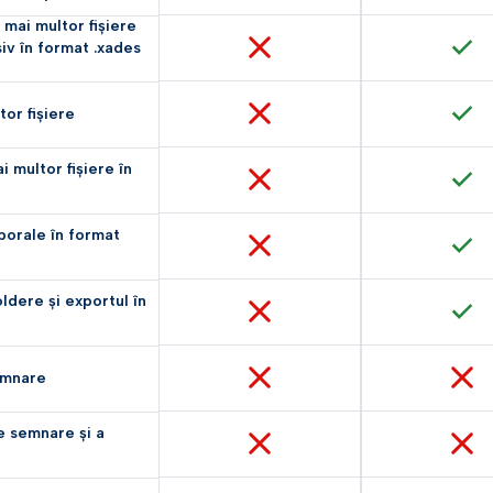
mai multor fișiere
siv în format .xades
or fișiere
 multor fișiere în
porale în format
oldere și exportul în
emnare
e semnare și a