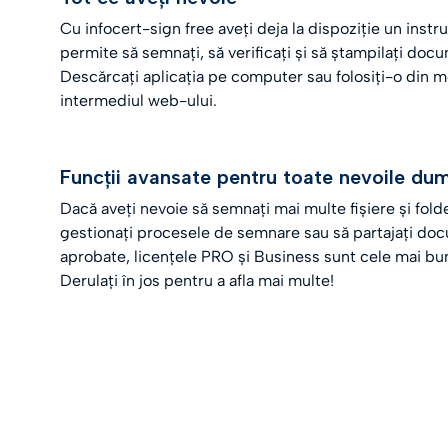
Cu infocert-sign free aveți deja la dispoziție un inst
permite să semnați, să verificați și să ștampilați doc
Descărcați aplicația pe computer sau folosiți-o din m
intermediul web-ului.
Funcții avansate pentru toate nevoile d
Dacă aveți nevoie să semnați mai multe fișiere și fold
gestionați procesele de semnare sau să partajați do
aprobate, licențele PRO și Business sunt cele mai bun
Derulați în jos pentru a afla mai multe!