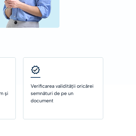
LINK UTIL
Documentație
LINK UTIL
Documentație
Toate ghidurile
Toate ghidurile
Contactați-ne
Contactați-ne
Verificarea validității oricărei
m și
semnături de pe un
document