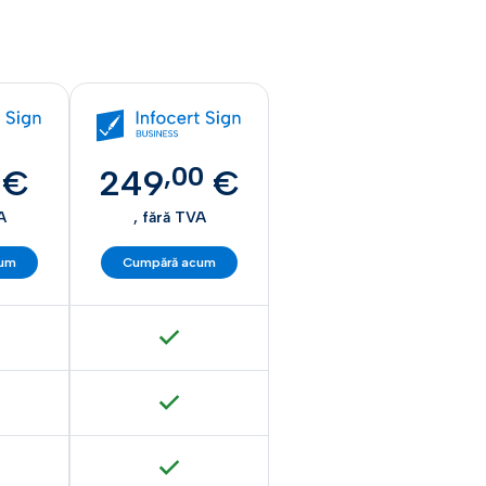
,
00
€
249
€
A
, fără TVA
cum
Cumpără acum