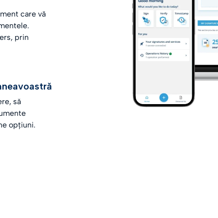
rument care vă
umentele.
ers, prin
umneavoastră
ere, să
cumente
e opțiuni.