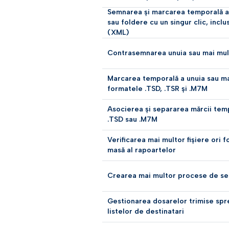
Semnarea și marcarea temporală a 
sau foldere cu un singur clic, inclu
(XML)
Contrasemnarea unuia sau mai mult
Marcarea temporală a unuia sau mai
formatele .TSD, .TSR și .M7M
Asocierea și separarea mărcii tem
.TSD sau .M7M
Verificarea mai multor fișiere ori f
masă al rapoartelor
Crearea mai multor procese de s
Gestionarea dosarelor trimise spr
listelor de destinatari