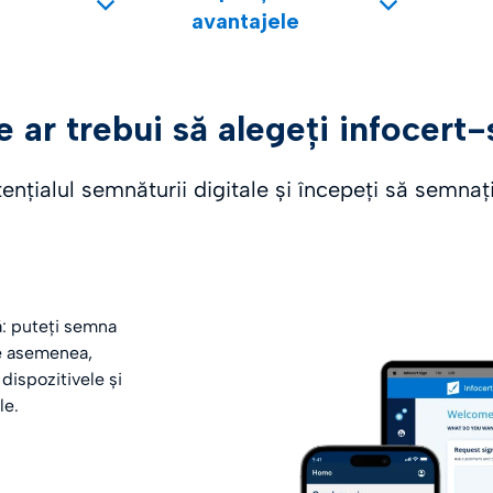
avantajele
e ar trebui să alegeți infocert-
nțialul semnăturii digitale și începeți să semnaț
vă: puteți semna
De asemenea,
dispozitivele și
le.