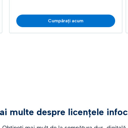
Cumpărați acum
ai multe despre licențele info
Obțineți mai mult de la semnătura dvs. digitală