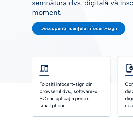
semnătura dvs. digitală vă înso
SERVIC
moment.
Marcaj
Descoperiți licențele infocert-sign
Folosiți infocert-sign din
Com
browserul dvs., software-ul
dis
PC sau aplicația pentru
dig
smartphone
noa