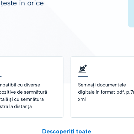
țește în orice
IU DE DEPENDENȚĂ
e temporale
patibil cu diverse
Semnați documentele
pozitive de semnătură
digitale în format pdf, p.7
itală și cu semnătura
xml
stră la distanță
Descoperiți toate