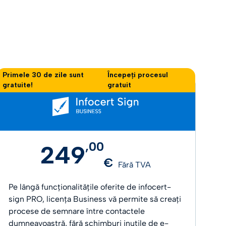
Primele 30 de zile sunt
Începeți procesul
gratuite!
gratuit
,
00
249
€
Fără TVA
Pe lângă funcționalitățile oferite de infocert-
sign PRO, licența Business vă permite să creați
procese de semnare între contactele
dumneavoastră, fără schimburi inutile de e-