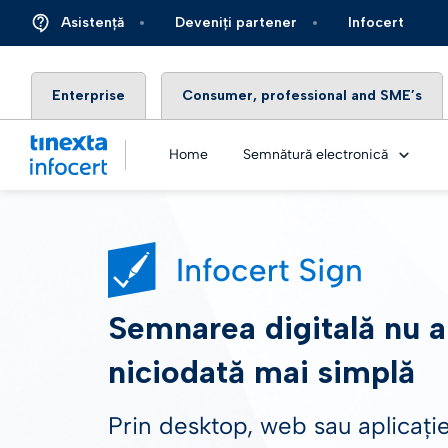
Asistență
Deveniți partener
Infocert
Enterprise
Consumer, professional and SME’s
Home
Semnătură electronică
Certif
Semnarea digitală nu a
Proces
niciodată mai simplă
eSeal
Prin desktop, web sau aplicați
eSeal 