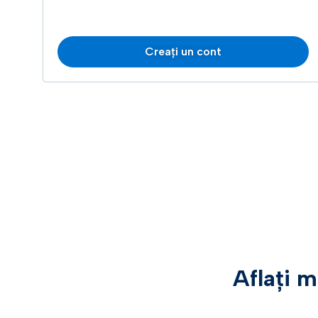
Creați un cont
Aflați m