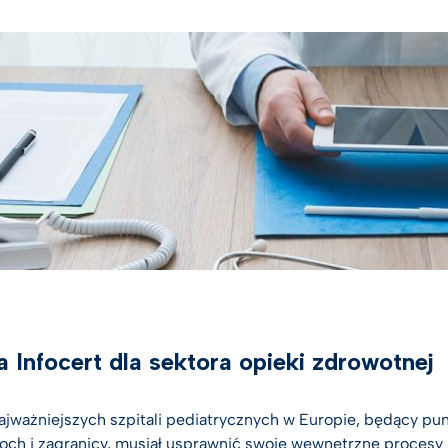
em elektronicznym
Digital future magazine
st Hub
o życiu
a zdrowotna
zania Digital Trust dla
ki
 wszystkie branże
a Infocert dla sektora opieki zdrowotnej
ajważniejszych szpitali pediatrycznych w Europie, będący pun
och i zagranicy, musiał usprawnić swoje wewnętrzne procesy