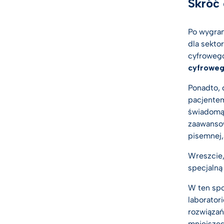
Skróć 
Po wygran
dla sekto
cyfrowego
cyfrowe
Ponadto, 
pacjentem
świadomą 
zaawansow
pisemnej,
Wreszcie,
specjalną
W ten spo
laborator
rozwiązań
mniejszeg