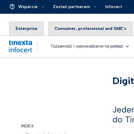
Wsparcie
Zostań partnerem
Infocert
Enterprise
Consumer, professional and SME’s
Tożsamość i wprowadzanie na pokład
Digi
Digital
Usługa
Finans
Metody 
Obieg 
Ubezpi
Jeden
elektr
eID ide
Energi
do Ti
Identyf
INDEX
Rozwią
rzeczy
Autom