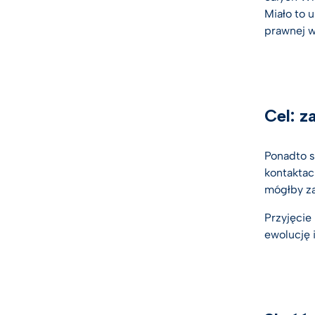
Miało to
prawnej w
Cel: z
Ponadto s
kontaktac
mógłby z
Przyjęcie
ewolucję 