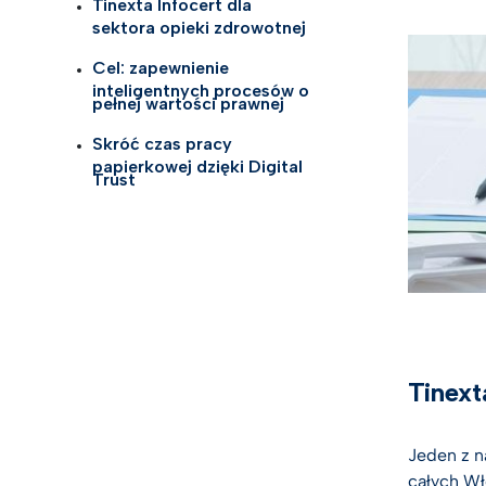
Tinexta Infocert dla
podpis
sektora opieki zdrowotnej
Telco
AI Tru
Cel: zapewnienie
Nauki 
inteligentnych procesów o
pełnej wartości prawnej
Opiek
Skróć czas pracy
papierkowej dzięki Digital
Trust
Rozwią
logisty
Zobacz
Tinext
Jeden z n
całych Wł