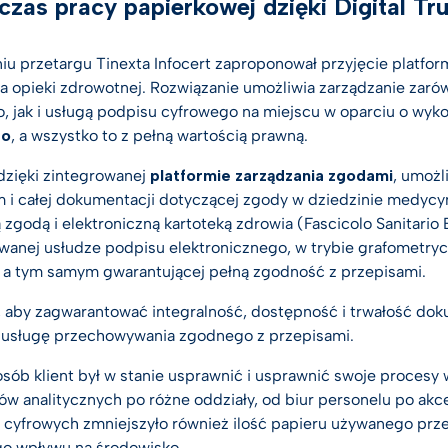
czas pracy papierkowej dzięki Digital Tru
iu przetargu Tinexta Infocert zaproponował przyjęcie platfo
ra opieki zdrowotnej. Rozwiązanie umożliwia zarządzanie zar
, jak i usługą podpisu cyfrowego na miejscu w oparciu o wyk
go
, a wszystko to z pełną wartością prawną.
dzięki zintegrowanej
platformie zarządzania zgodami
, umożl
 i całej dokumentacji dotyczącej zgody w dziedzinie medycy
zgodą i elektroniczną kartoteką zdrowia (Fascicolo Sanitario E
anej usłudze podpisu elektronicznego, w trybie grafometry
 a tym samym gwarantującej pełną zgodność z przepisami.
 aby zagwarantować integralność, dostępność i trwałość dok
 usługę przechowywania zgodnego z przepisami.
sób klient był w stanie usprawnić i usprawnić swoje procesy w
iów analitycznych po różne oddziały, od biur personelu po akc
 cyfrowych zmniejszyło również ilość papieru używanego prz
o wpływu na środowisko.