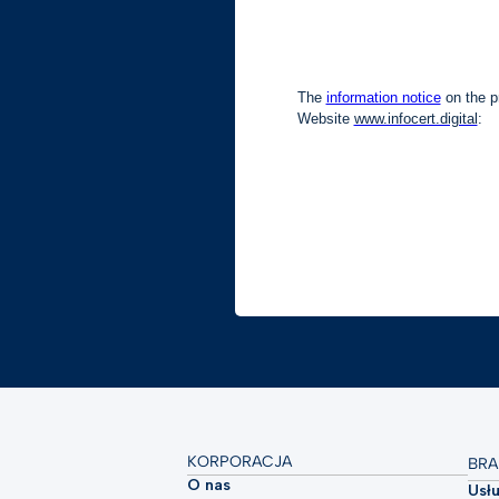
KORPORACJA
BRA
O nas
Usł