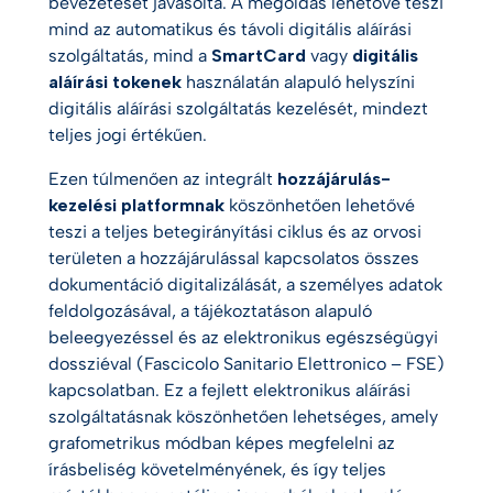
bevezetését javasolta. A megoldás lehetővé teszi
mind az automatikus és távoli digitális aláírási
szolgáltatás, mind a
SmartCard
vagy
digitális
aláírási tokenek
használatán alapuló helyszíni
digitális aláírási szolgáltatás kezelését, mindezt
teljes jogi értékűen.
Ezen túlmenően az integrált
hozzájárulás-
kezelési platformnak
köszönhetően lehetővé
teszi a teljes betegirányítási ciklus és az orvosi
területen a hozzájárulással kapcsolatos összes
dokumentáció digitalizálását, a személyes adatok
feldolgozásával, a tájékoztatáson alapuló
beleegyezéssel és az elektronikus egészségügyi
dossziéval (Fascicolo Sanitario Elettronico – FSE)
kapcsolatban. Ez a fejlett elektronikus aláírási
szolgáltatásnak köszönhetően lehetséges, amely
grafometrikus módban képes megfelelni az
írásbeliség követelményének, és így teljes