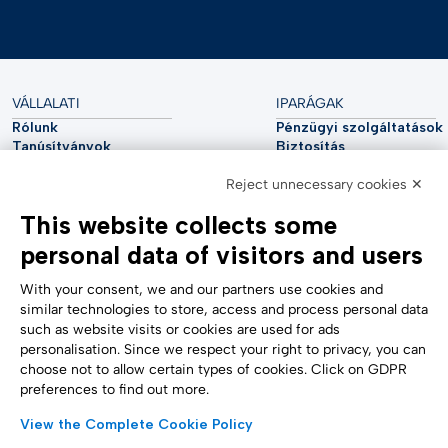
VÁLLALATI
IPARÁGAK
Rólunk
Pénzügyi szolgáltatások
Tanúsítványok
Biztosítás
Fenntarthatóság
Közművek
Reject unnecessary cookies ✕
Kiberbiztonság
Autóipar
Elemzői jelentés
Távközlés
This website collects some
Impresszum
Élettudományok
Accessibility Statement
Egészségügy
personal data of visitors and users
TÁMOGATÁS
KÖVESS MINKET
Kapcsolatfelvétel
With your consent, we and our partners use cookies and
Bejelentés
similar technologies to store, access and process personal data
Süti beállítások
such as website visits or cookies are used for ads
Űrlapok
personalisation. Since we respect your right to privacy, you can
choose not to allow certain types of cookies. Click on GDPR
preferences to find out more.
FIZETÉSI MÓDOK
View the Complete Cookie Policy