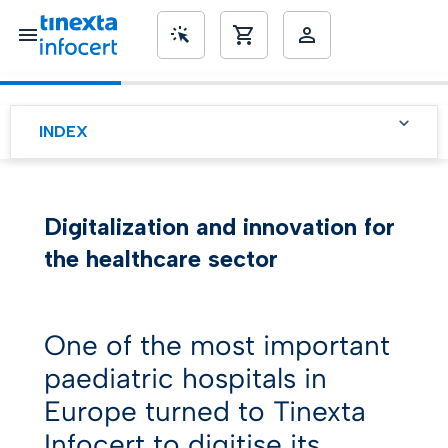
SME’s
INDEX
Tinexta Infocert az
egészségügyi ágazat
számára
Digitalization and innovation for
Cél: intelligens
the healthcare sector
folyamatok biztosítása
teljes jogi értékűen
Csökkentse a papírmunka
idejét a Digital Trust
One of the most important
segítségével
paediatric hospitals in
Europe turned to Tinexta
Infocert to digitise its