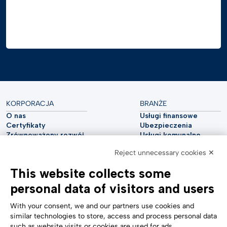
KORPORACJA
BRANŻE
O nas
Usługi finansowe
Certyfikaty
Ubezpieczenia
Zrównoważony rozwój
Usługi komunalne
Cyberbezpieczeństwo
Przemysł motoryzacyjny
Reject unnecessary cookies ✕
Raport analityczny
Telekomunikacja
Impressum
Nauki przyrodnicze
This website collects some
Accessibility Statement
Opieka zdrowotna
personal data of visitors and users
POMOC
ŚLEDŹ NAS
Skontaktuj się z nami
With your consent, we and our partners use cookies and
Zgłaszanie naruszeń
similar technologies to store, access and process personal data
Ustawienia plików cookie
such as website visits or cookies are used for ads
Formularze