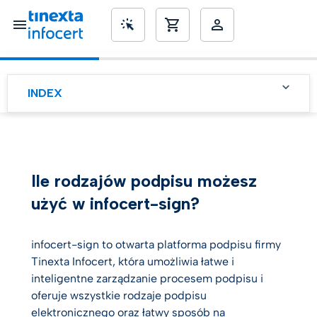
SME’s
INDEX
Ile rodzajów podpisu
możesz użyć w infocert-
sign?
Obsługiwane typy
Ile rodzajów podpisu możesz
podpisów: prosty,
zaawansowany i
kwalifikowany
użyć w infocert-sign?
infocert-sign to otwarta platforma podpisu firmy
Tinexta Infocert, która umożliwia łatwe i
inteligentne zarządzanie procesem podpisu i
oferuje wszystkie rodzaje podpisu
elektronicznego oraz łatwy sposób na