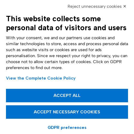
Cyber-Sicherheit
Automobilindustrie
Reject unnecessary cookies ✕
Analystenberichte
Telco
Impressum
Biowissenschaften
This website collects some
Accessibility Statement
Gesundheitswesen
personal data of visitors and users
UNTERSTÜTZUNG
FOLGE UNS
Kontaktieren Sie uns
With your consent, we and our partners use cookies and
Hinweisgebersystem
similar technologies to store, access and process personal data
Cookie-Einstellungen
such as website visits or cookies are used for ads
Formulare
personalisation. Since we respect your right to privacy, you can
choose not to allow certain types of cookies. Click on GDPR
preferences to find out more.
ZAHLUNGSARTEN
View the Complete Cookie Policy
Informative Artikel
ACCEPT ALL
InfoCert S.p.A. Gesellschaft, die der Leitung und Koordinierung von Tinexta
ACCEPT NECESSARY COOKIES
S.p.A. unterliegt.
P.IVA/CF 07945211006 – Gezeichnetes und eingezahltes Grundkapital €
21.099.232,00 – REA RM 1064345 – Sitz: Piazzale Flaminio 1/B, 00196 – Rom
(Italien)
GDPR preferences
Cookie-Richtlinie
Datenschutzhinweis