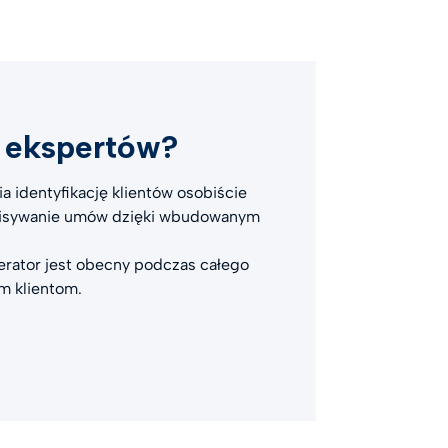
a ekspertów?
 identyfikację klientów osobiście
dpisywanie umów dzięki wbudowanym
erator jest obecny podczas całego
m klientom.