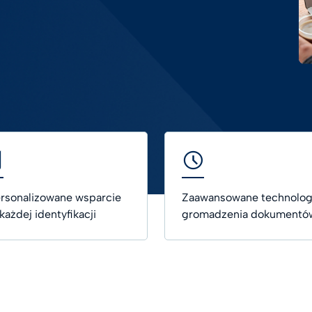
em elektronicznym
Digital future magazine
st Hub
o życiu
a zdrowotna
zania Digital Trust dla
ki
 wszystkie branże
rsonalizowane wsparcie
Zaawansowane technolog
 każdej identyfikacji
gromadzenia dokumentó