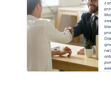
z p
prz
Moż
zwe
kli
pro
Dok
gro
nar
onb
pom
ele