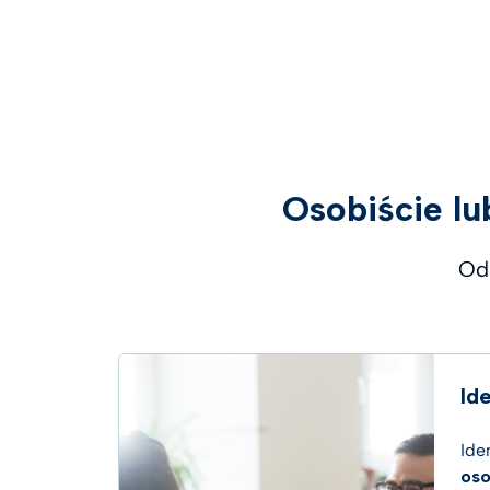
Osobiście lu
Odk
Id
Ide
oso