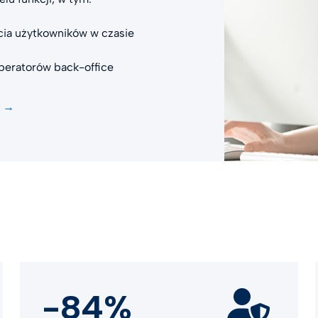
cia użytkowników w czasie
peratorów back-office
h →
-84%