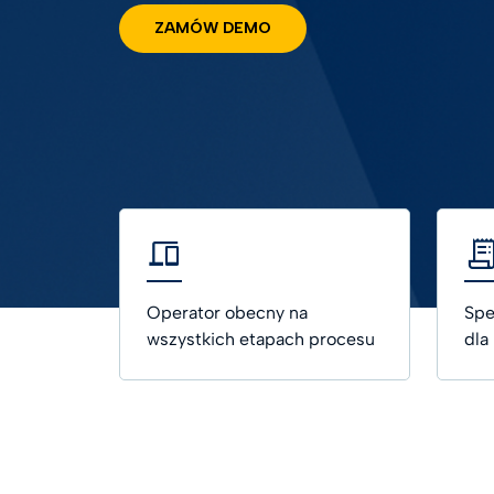
podpis
ZAMÓW DEMO
Telco
AI Tru
Nauki 
Opiek
Rozwią
logisty
Zobacz
Operator obecny na
Spe
wszystkich etapach procesu
dla