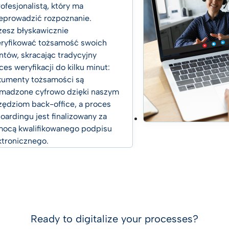
rofesjonalistą, który ma
eprowadzić rozpoznanie.
esz błyskawicznie
ryfikować tożsamość swoich
entów, skracając tradycyjny
ces weryfikacji do kilku minut:
umenty tożsamości są
madzone cyfrowo dzięki naszym
zędziom back-office, a proces
oardingu jest finalizowany za
ocą kwalifikowanego podpisu
ktronicznego.
Ready to digitalize your processes?