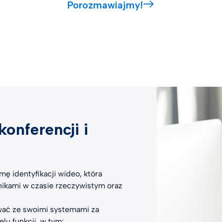
Porozmawiajmy!
onferencji i
mę identyfikacji wideo, która
ikami w czasie rzeczywistym oraz
wać ze swoimi systemami za
lu funkcji, w tym: