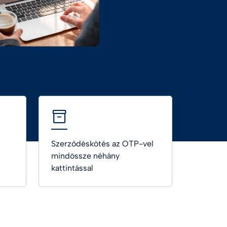
HASZNOS LINK
Fejlesztés és API
Tudásközpont
Minden útmutató
Szerződéskötés az OTP-vel
mindössze néhány
kattintással