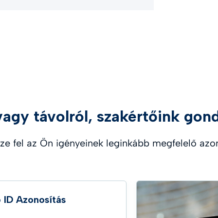
agy távolról, szakértőink gond
ze fel az Ön igényeinek leginkább megfelelő azo
ő ID Azonosítás