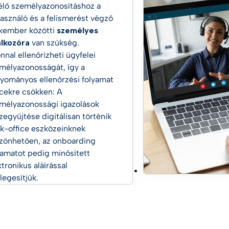
élő személyazonosításhoz a
használó és a felismerést végző
kember közötti
személyes
álkozóra
van szükség.
nnal ellenőrizheti ügyfelei
mélyazonosságát, így a
yományos ellenőrzési folyamat
cekre csökken: A
mélyazonossági igazolások
zegyűjtése digitálisan történik
k-office eszközeinknek
zönhetően, az onboarding
yamatot pedig minősített
ktronikus aláírással
legesítjük.