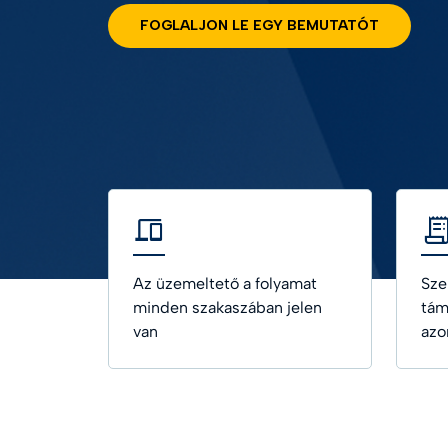
FOGLALJON LE EGY BEMUTATÓT
Telco
Önazono
Élett
eID Gat
Egész
KYC meg
Tekint
Az üzemeltető a folyamat
Sze
minden szakaszában jelen
tám
van
azo