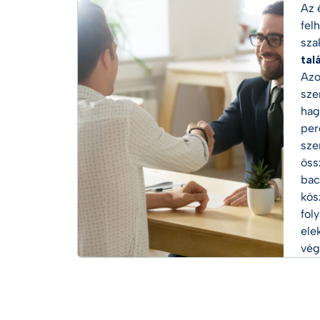
Az 
fel
sza
tal
Azo
sze
hag
per
sze
öss
bac
kös
fol
ele
vég