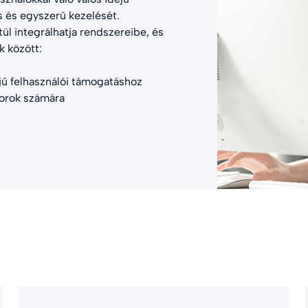
s és egyszerű kezelését.
ül integrálhatja rendszereibe, és
k között:
jű felhasználói támogatáshoz
torok számára