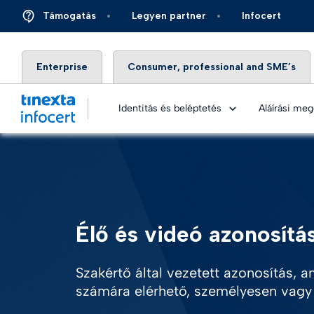
Támogatás
Legyen partner
Infocert
Enterprise
Consumer, professional and SME’s
Identitás és beléptetés
Aláírási me
DIGITÁLI
Pénzüg
Élő és videó azonosítá
Top – Me
Biztos
Infocert.
Szakértő által vezetett azonosítás, 
Energi
Legjobb 
számára elérhető, személyesen vagy t
Autóip
Élő és v