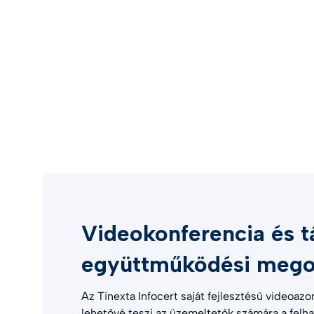
Videokonferencia és t
együttműködési mego
Az Tinexta Infocert saját fejlesztésű videoazo
lehetővé teszi az üzemeltetők számára a felha