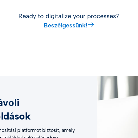
Ready to digitalize your processes?
Beszélgessünk!
ávoli
ldások
nosítási platformot biztosít, amely
sználókkal való valós idejű