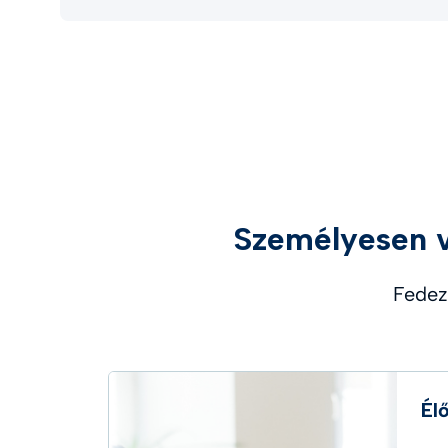
Személyesen v
Fedez
Él