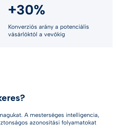
+30%
Konverziós arány a potenciális
vásárlóktól a vevőkig
keres?
 magukat. A mesterséges intelligencia,
iztonságos azonosítási folyamatokat