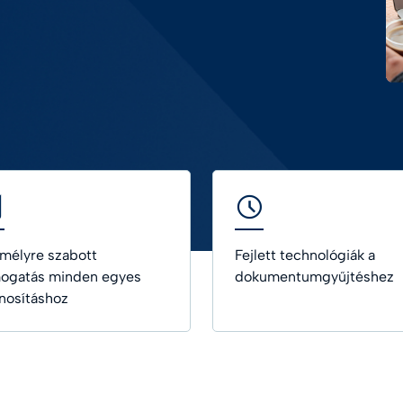
AI Trust Hub
Digital future magazine
sítás
KÜLÖNLEGES TERMÉK
udományok
eway
Smart CDA
ségügy
oldások
se meg az összes iparágat
mélyre szabott
Fejlett technológiák a
ogatás minden egyes
dokumentumgyűjtéshez
nosításhoz