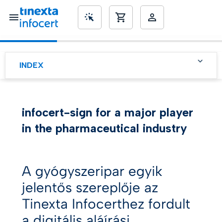
SME’s
INDEX
A folyamatok
digitalizálása a jobb
szervezeti hatékonyság
érdekében
infocert-sign for a major player
A gyógyszeripar és a
in the pharmaceutical industry
digitális átalakulás: a
szabályozás fontossága
A gyógyszeripar és a
A gyógyszeripar egyik
digitális átalakulás: a
szabályozás fontossága
jelentős szereplője az
Tinexta Infocerthez fordult
a digitális aláírási