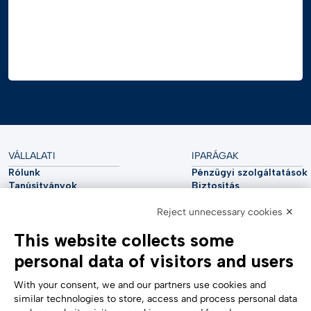
VÁLLALATI
IPARÁGAK
Rólunk
Pénzügyi szolgáltatások
Tanúsítványok
Biztosítás
Fenntarthatóság
Közművek
Reject unnecessary cookies ✕
Kiberbiztonság
Autóipar
Elemzői jelentés
Távközlés
This website collects some
Impresszum
Élettudományok
Accessibility Statement
Egészségügy
personal data of visitors and users
TÁMOGATÁS
KÖVESS MINKET
Kapcsolatfelvétel
With your consent, we and our partners use cookies and
Bejelentés
similar technologies to store, access and process personal data
Süti beállítások