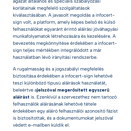
ágazat általános és speciális szabályozási
korlátainak megfelelő szolgáltatások
kiválasztásában. A javasolt megoldás a infocert-
sign volt, a platform, amely képes belső és külső
felhasználókat egyaránt érintő aláírási jóváhagyási
munkafolyamatok létrehozására és kezelésére. A
bevezetés megkönnyítése érdekében a infocert-
sign teljes mértékben integrálódott a már
használatban lévő irányítási rendszerbe.
A rugalmasság és a jogszabályi megfelelés
biztosítása érdekében a infocert-sign lehetővé
teszi különböző típusú aláírások használatát,
beleértve a
jelszóval megerősített egyszerű
aláírást
is. Ezenkívül a szervezethez nem tartozó
felhasználók aláírásának lehetővé tétele
érdekében egy aláíró felhasználói azonosító fázist
is biztosítottak, és a dokumentumokat jelszóval
védett e-mailben küldik el.