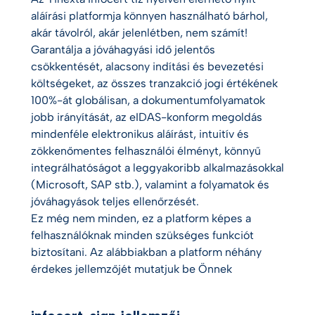
aláírási platformja könnyen használható bárhol,
akár távolról, akár jelenlétben, nem számít!
Garantálja a jóváhagyási idő jelentős
csökkentését, alacsony indítási és bevezetési
költségeket, az összes tranzakció jogi értékének
100%-át globálisan, a dokumentumfolyamatok
jobb irányítását, az eIDAS-konform megoldás
mindenféle elektronikus aláírást, intuitív és
zökkenőmentes felhasználói élményt, könnyű
integrálhatóságot a leggyakoribb alkalmazásokkal
(Microsoft, SAP stb.), valamint a folyamatok és
jóváhagyások teljes ellenőrzését.
Ez még nem minden, ez a platform képes a
felhasználóknak minden szükséges funkciót
biztosítani. Az alábbiakban a platform néhány
érdekes jellemzőjét mutatjuk be Önnek