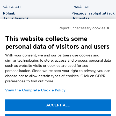
VÁLLALATI
IPARÁGAK
Rólunk
Pénzügyi szolgáltatások
Tanúsítványok
Biztosítás
Fenntarthatóság
Közművek
Kiberbiztonság
Reject unnecessary cookies ✕
Autóipar
Elemzői jelentés
Távközlés
This website collects some
Impresszum
Élettudományok
Accessibility Statement
Egészségügy
personal data of visitors and users
TÁMOGATÁS
KÖVESS MINKET
Kapcsolatfelvétel
With your consent, we and our partners use cookies and
Bejelentés
similar technologies to store, access and process personal data
Süti beállítások
such as website visits or cookies are used for ads
Űrlapok
personalisation. Since we respect your right to privacy, you can
choose not to allow certain types of cookies. Click on GDPR
preferences to find out more.
FIZETÉSI MÓDOK
View the Complete Cookie Policy
ACCEPT ALL
Tájékoztató cikkek