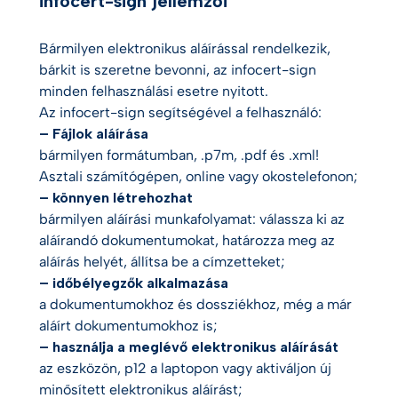
infocert-sign jellemzői
Bármilyen elektronikus aláírással rendelkezik,
bárkit is szeretne bevonni, az infocert-sign
minden felhasználási esetre nyitott.
Az infocert-sign segítségével a felhasználó:
– Fájlok aláírása
bármilyen formátumban, .p7m, .pdf és .xml!
Asztali számítógépen, online vagy okostelefonon;
– könnyen létrehozhat
bármilyen aláírási munkafolyamat: válassza ki az
aláírandó dokumentumokat, határozza meg az
aláírás helyét, állítsa be a címzetteket;
– időbélyegzők alkalmazása
a dokumentumokhoz és dossziékhoz, még a már
aláírt dokumentumokhoz is;
– használja a meglévő elektronikus aláírását
az eszközön, p12 a laptopon vagy aktiváljon új
minősített elektronikus aláírást;