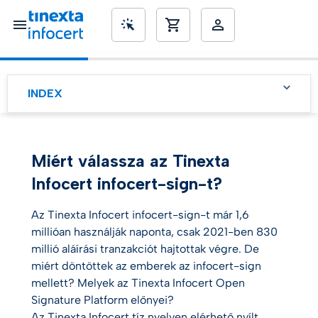
SME’s
INDEX
infocert-sign jellemzői
infocert-sign növeli a jogi
Miért válassza az Tinexta
tranzakciók értékét
Infocert infocert-sign-t?
Az Tinexta Infocert infocert-sign-t már 1,6
millióan használják naponta, csak 2021-ben 830
millió aláírási tranzakciót hajtottak végre. De
miért döntöttek az emberek az infocert-sign
mellett? Melyek az Tinexta Infocert Open
Signature Platform előnyei?
Az Tinexta Infocert tíz nyelven elérhető nyílt