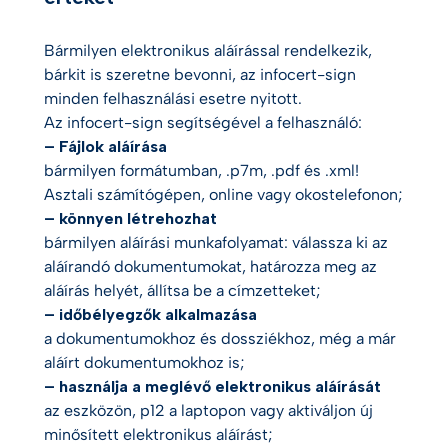
Bármilyen elektronikus aláírással rendelkezik,
bárkit is szeretne bevonni, az infocert-sign
minden felhasználási esetre nyitott.
Az infocert-sign segítségével a felhasználó:
– Fájlok aláírása
bármilyen formátumban, .p7m, .pdf és .xml!
Asztali számítógépen, online vagy okostelefonon;
– könnyen létrehozhat
bármilyen aláírási munkafolyamat: válassza ki az
aláírandó dokumentumokat, határozza meg az
aláírás helyét, állítsa be a címzetteket;
– időbélyegzők alkalmazása
a dokumentumokhoz és dossziékhoz, még a már
aláírt dokumentumokhoz is;
– használja a meglévő elektronikus aláírását
az eszközön, p12 a laptopon vagy aktiváljon új
minősített elektronikus aláírást;