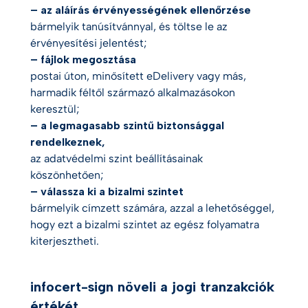
– az aláírás érvényességének ellenőrzése
bármelyik tanúsítvánnyal, és töltse le az
érvényesítési jelentést;
– fájlok megosztása
postai úton, minősített eDelivery vagy más,
harmadik féltől származó alkalmazásokon
keresztül;
– a legmagasabb szintű biztonsággal
rendelkeznek,
az adatvédelmi szint beállításainak
köszönhetően;
– válassza ki a bizalmi szintet
bármelyik címzett számára, azzal a lehetőséggel,
hogy ezt a bizalmi szintet az egész folyamatra
kiterjesztheti.
infocert-sign növeli a jogi tranzakciók
értékét