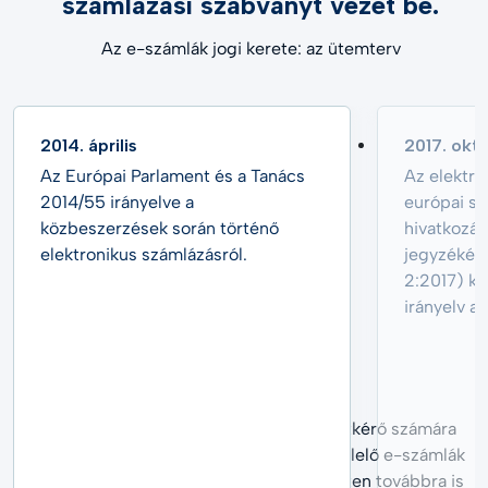
számlázási szabványt vezet be.
Az e-számlák jogi kerete: az ütemterv
2014. április
2017. okt
Az Európai Parlament és a Tanács
Az elektro
2014/55 irányelve a
európai sz
közbeszerzések során történő
hivatkozás
elektronikus számlázásról.
jegyzékén
2:2017) kö
irányelv al
Bár minden ajánlatkérő szerv és ajánlatkérő számára
kötelező az európai szabványnak megfelelő e-számlák
fogadása és feldolgozása, nemzeti szinten továbbra is