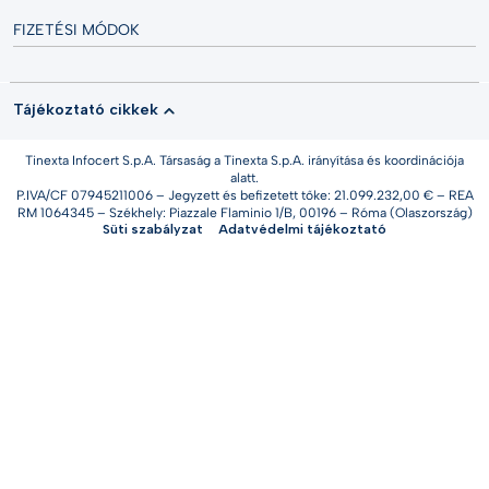
FIZETÉSI MÓDOK
Tájékoztató cikkek
Tinexta Infocert S.p.A. Társaság a Tinexta S.p.A. irányítása és koordinációja
alatt.
P.IVA/CF 07945211006 – Jegyzett és befizetett tőke: 21.099.232,00 € – REA
RM 1064345 – Székhely: Piazzale Flaminio 1/B, 00196 – Róma (Olaszország)
Süti szabályzat
Adatvédelmi tájékoztató