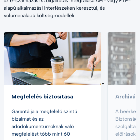
az e-számlázási szolgáltatás integrálása API- vagy FTP-
alapú alkalmazási interfészeken keresztül, és
volumenalapú költségmodellek.
Megfelelés biztosítása
Archiválj
Garantálja a megfelelő szintű
A beérkeze
bizalmat és az
Biztonság
adódokumentumoknak való
szolgáltatá
megfelelést több mint 60
előírásokn