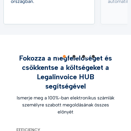
országban.
automatiku
Fokozza a megfelelőséget és
csökkentse a költségeket a
Legalinvoice HUB
segítségével
Ismerje meg a 100%-ban elektronikus számlák
személyre szabott megoldásának összes
előnyét
EFFICIENCY