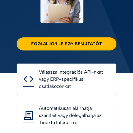
FOGLALJON LE EGY BEMUTATÓT
Válassza integrációs API-nkat
vagy ERP-specifikus
csatlakozónkat
Automatikusan aláírhatja
számláit vagy delegálhatja az
Tinexta Infocertre