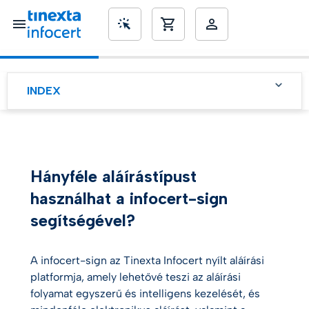
SME’s
INDEX
Hányféle aláírástípust
használhat a infocert-sign
segítségével?
Hányféle e-aláírás létezik?
Hányféle aláírástípust
használhat a infocert-sign
segítségével?
A infocert-sign az Tinexta Infocert nyílt aláírási
platformja, amely lehetővé teszi az aláírási
folyamat egyszerű és intelligens kezelését, és