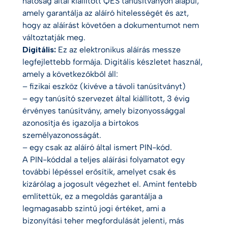
hatóság által kiállított QES tanúsítványon alapul,
amely garantálja az aláíró hitelességét és azt,
hogy az aláírást követően a dokumentumot nem
változtatják meg.
Digitális:
Ez az elektronikus aláírás messze
legfejlettebb formája. Digitális készletet használ,
amely a következőkből áll:
– fizikai eszköz (kivéve a távoli tanúsítványt)
– egy tanúsító szervezet által kiállított, 3 évig
érvényes tanúsítvány, amely bizonyossággal
azonosítja és igazolja a birtokos
személyazonosságát.
– egy csak az aláíró által ismert PIN-kód.
A PIN-kóddal a teljes aláírási folyamatot egy
további lépéssel erősítik, amelyet csak és
kizárólag a jogosult végezhet el. Amint fentebb
említettük, ez a megoldás garantálja a
legmagasabb szintű jogi értéket, ami a
bizonyítási teher megfordulását jelenti, más