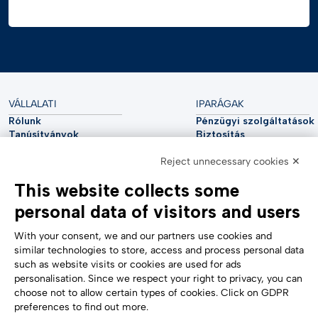
VÁLLALATI
IPARÁGAK
Rólunk
Pénzügyi szolgáltatások
Tanúsítványok
Biztosítás
Fenntarthatóság
Közművek
Reject unnecessary cookies ✕
Kiberbiztonság
Autóipar
Elemzői jelentés
Távközlés
This website collects some
Impresszum
Élettudományok
Accessibility Statement
Egészségügy
personal data of visitors and users
TÁMOGATÁS
KÖVESS MINKET
Kapcsolatfelvétel
With your consent, we and our partners use cookies and
Bejelentés
similar technologies to store, access and process personal data
Süti beállítások
such as website visits or cookies are used for ads
Űrlapok
personalisation. Since we respect your right to privacy, you can
choose not to allow certain types of cookies. Click on GDPR
preferences to find out more.