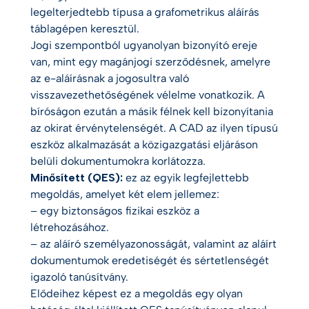
legelterjedtebb típusa a grafometrikus aláírás
táblagépen keresztül.
Jogi szempontból ugyanolyan bizonyító ereje
van, mint egy magánjogi szerződésnek, amelyre
az e-aláírásnak a jogosultra való
visszavezethetőségének vélelme vonatkozik. A
bíróságon ezután a másik félnek kell bizonyítania
az okirat érvénytelenségét. A CAD az ilyen típusú
eszköz alkalmazását a közigazgatási eljáráson
belüli dokumentumokra korlátozza.
Minősített (QES):
ez az egyik legfejlettebb
megoldás, amelyet két elem jellemez:
– egy biztonságos fizikai eszköz a
létrehozásához.
– az aláíró személyazonosságát, valamint az aláírt
dokumentumok eredetiségét és sértetlenségét
igazoló tanúsítvány.
Elődeihez képest ez a megoldás egy olyan