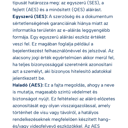
típusát határozza meg: az egyszerű (SES), a
fejlett (AES) és a minősített (QES) aláírást.
Egyszerű (SES):
A szerzőség és a dokumentum
sértetlenségének garanciáinak hiánya miatt az
informatika területén az e-aláírás leggyengébb
formája. Egy egyszerű aláírási eszköz értékét
veszi fel. Ez magában foglalja például a
bejelentkezést felhasználónévvel és jelszóval. Az
alacsony jogi érték egyértelműen akkor merül fel,
ha teljes bizonyossággal szeretnénk azonosítani
azt a személyt, aki bizonyos hitelesítő adatokkal
jelentkezett be.
Haladó (AES):
Ez a fajta megoldás, ahogy a neve
is mutatja, magasabb szintű védelmet és
biztonságot nyújt. Ez feltételezi az aláíró előzetes
azonosítását egy olyan visszaigazolással, amely
történhet de visu vagy távolról, a hatályos
rendelkezéseknek megfelelően készített hang-
és/vagy videofelvevő eszközökkel. Az AES