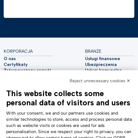
KORPORACJA
BRANŻE
O nas
Usługi finansowe
Certyfikaty
Ubezpieczenia
Zrównoważony rozwój
Usługi komunalne
Cyberbezpieczeństwo
Przemysł motoryzacyjny
Reject unnecessary cookies ✕
Raport analityczny
Telekomunikacja
Impressum
Nauki przyrodnicze
This website collects some
Accessibility Statement
Opieka zdrowotna
personal data of visitors and users
POMOC
ŚLEDŹ NAS
Skontaktuj się z nami
With your consent, we and our partners use cookies and
Zgłaszanie naruszeń
similar technologies to store, access and process personal data
Ustawienia plików cookie
such as website visits or cookies are used for ads
Formularze
personalisation. Since we respect your right to privacy, you can
choose not to allow certain types of cookies. Click on GDPR