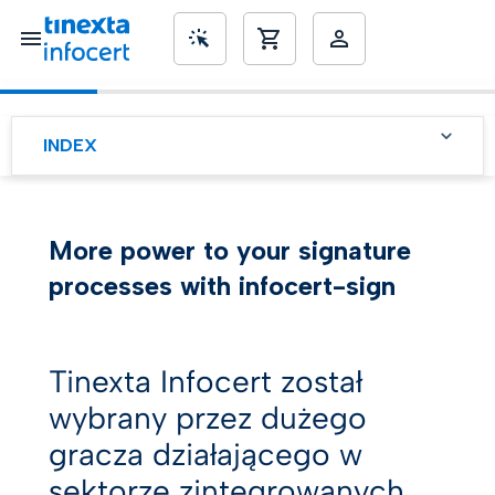
SME’s
INDEX
Tinexta Infocert dla
sektora energetycznego i
użyteczności publicznej.
More power to your signature
Cel: cyfryzacja procesów
processes with infocert-sign
zakupowych
Dzięki infocert-sign
zarządzanie dokumentami
jest łatwe i bezpieczne
Tinexta Infocert został
wybrany przez dużego
gracza działającego w
sektorze zintegrowanych