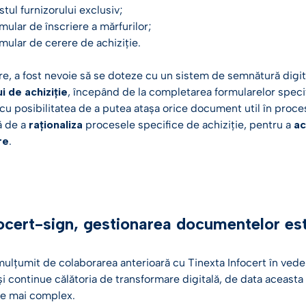
stul furnizorului exclusiv;
mular de înscriere a mărfurilor;
mular de cerere de achiziție.
re, a fost nevoie să se doteze cu un sistem de semnătură digi
i de achiziție
, începând de la completarea formularelor speci
u posibilitatea de a putea atașa orice document util în proces
ă de a
raționaliza
procesele specifice de achiziție, pentru a
ac
re
.
ocert-sign, gestionarea documentelor est
 mulțumit de colaborarea anterioară cu Tinexta Infocert în ved
i continue călătoria de transformare digitală, de data aceasta
are mai complex.