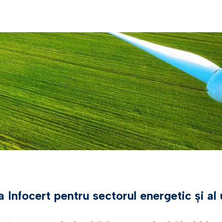
AI Trust Hub
Digital future magazine
 si utilitati
DOCUMENT CONTRAC
icarea de sine
PRODUS SPECIAL
are
LEI – Instrucțiuni și resp
eSeal pentru EPREL
ma eID Gateway |
ale băncilor intermediar
.digital
 și Bănci
Smart CDA: soluția pentru întâlniri corporative
LEI – Terms of use
sigure și inteligente
 KYC
 de încredere digitală pentru
că
ate industriile
 Infocert pentru sectorul energetic și al ut