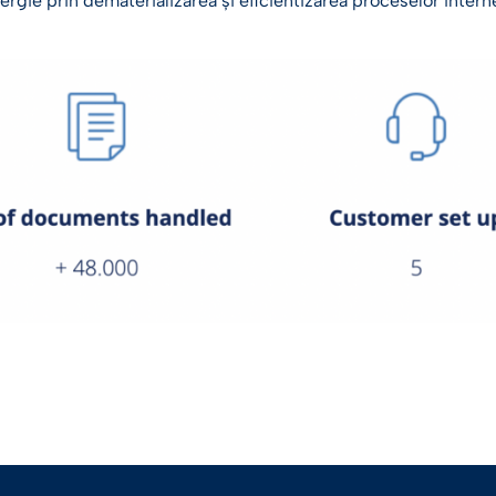
ergie prin dematerializarea și eficientizarea proceselor intern