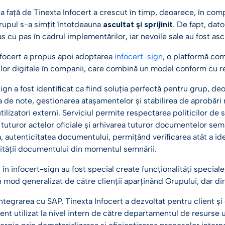
 față de Tinexta Infocert a crescut în timp, deoarece, în compa
Grupul s-a simțit întotdeauna
ascultat și sprijinit
. De fapt, dato
s cu pas în cadrul implementărilor, iar nevoile sale au fost asc
nfocert a propus apoi adoptarea
infocert-sign
, o platformă co
lor digitale în companii, care combină un model conform cu re
ign a fost identificat ca fiind soluția perfectă pentru grup, 
 de note, gestionarea atașamentelor și stabilirea de aprobări 
tilizatori externi. Serviciul permite respectarea politicilor d
 tuturor actelor oficiale și arhivarea tuturor documentelor se
 autenticitatea documentului, permițând verificarea atât a ide
ilității documentului din momentul semnării.
, în infocert-sign au fost special create funcționalități specia
în mod generalizat de către clienții aparținând Grupului, dar di
ntegrarea cu SAP, Tinexta Infocert a dezvoltat pentru client și 
t utilizat la nivel intern de către departamentul de resurse u