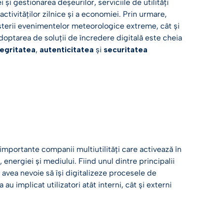
și gestionarea deșeurilor, serviciile de utilități
ctivităților zilnice și a economiei. Prin urmare,
reșterii evenimentelor meteorologice extreme, cât și
 adoptarea de soluții de încredere digitală este cheia
tegritatea
,
autenticitatea
și
securitatea
importante companii multiutilități care activează în
, energiei și mediului. Fiind unul dintre principalii
l avea nevoie să își digitalizeze procesele de
u implicat utilizatori atât interni, cât și externi