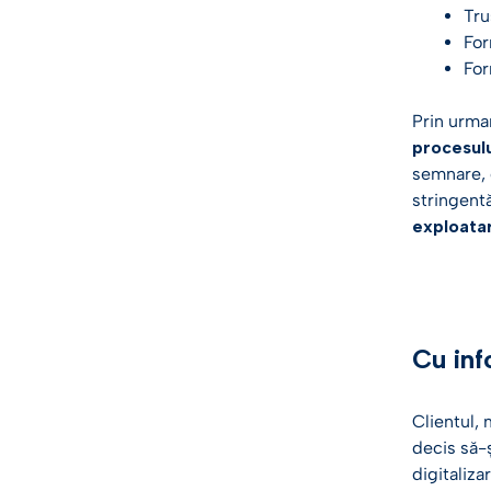
Tru
For
For
Prin urma
procesulu
semnare, c
stringent
exploata
Cu inf
Clientul,
decis să-ș
digitaliz