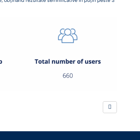
e, obținând rezultate semnificative în puțin peste 3