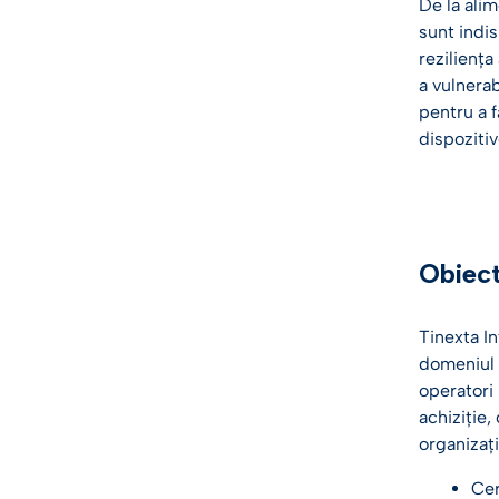
De la alim
sunt indis
reziliența
a vulnerab
pentru a f
dispozitiv
Obiect
Tinexta In
domeniul g
operatori 
achiziție,
organizați
Cer