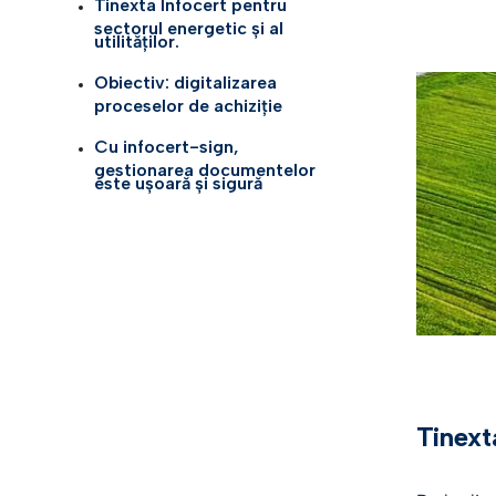
Tinexta Infocert pentru
sectorul energetic și al
Energie
utilităților.
Identif
Obiectiv: digitalizarea
Asigur
proceselor de achiziție
Platfor
Infocert
Finanțe
Cu infocert-sign,
gestionarea documentelor
este ușoară și sigură
Soluții
Soluții
logisti
Vezi to
Tinexta