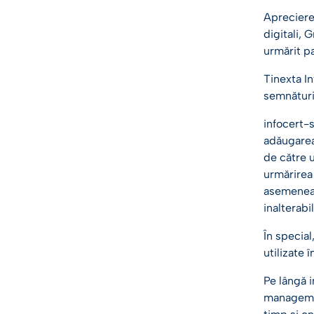
Aprecierea
digitali, 
urmărit pa
Tinexta I
semnături
infocert-s
adăugarea
de către u
urmărirea
asemenea,
inalterab
În special
utilizate 
Pe lângă i
managemen