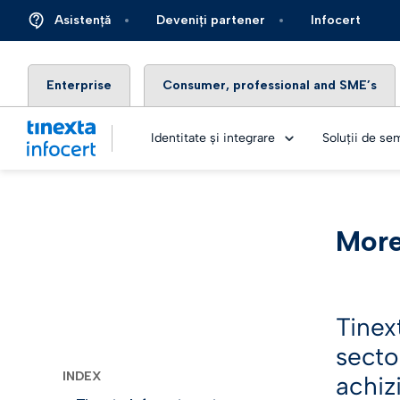
Asistență
Deveniți partener
Infocert
Enterprise
Consumer, professional and SME’s
Identitate și integrare
Soluții de se
More
ONBOAR
Telco
Top – 
Sănăta
încreder
Tinex
Științel
secto
Top ide
INDEX
achizi
Autom
Live an