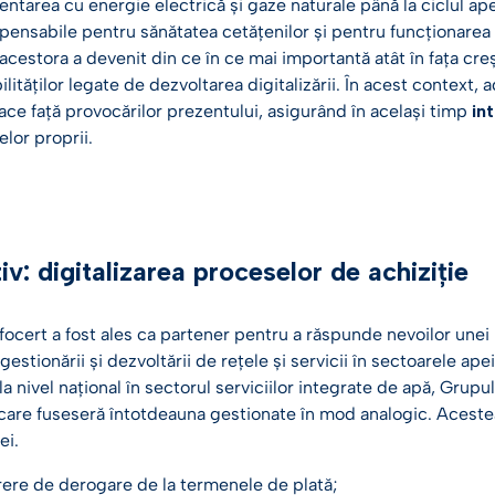
entarea cu energie electrică și gaze naturale până la ciclul apei 
pensabile pentru sănătatea cetățenilor și pentru funcționarea a
 acestora a devenit din ce în ce mai importantă atât în fața c
ilităților legate de dezvoltarea digitalizării. În acest context,
ace față provocărilor prezentului, asigurând în același timp
in
elor proprii.
iv: digitalizarea proceselor de achiziție
focert a fost ales ca partener pentru a răspunde nevoilor unei 
estionării și dezvoltării de rețele și servicii în sectoarele apei
la nivel național în sectorul serviciilor integrate de apă, Grupu
 care fuseseră întotdeauna gestionate în mod analogic. Acestea a
ei.
ere de derogare de la termenele de plată;