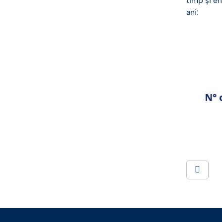
timp și en
ani: