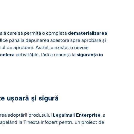
tală care să permită o completă
dematerializarea
fice până la depunerea acestora spre aprobare și
ul de aprobare. Astfel, a existat o nevoie
celera
activitățile, fără a renunța la
siguranța în
e ușoară și sigură
erea adoptării produsului
Legalmail Enterprise
, a
 apelând la Tinexta Infocert pentru un proiect de