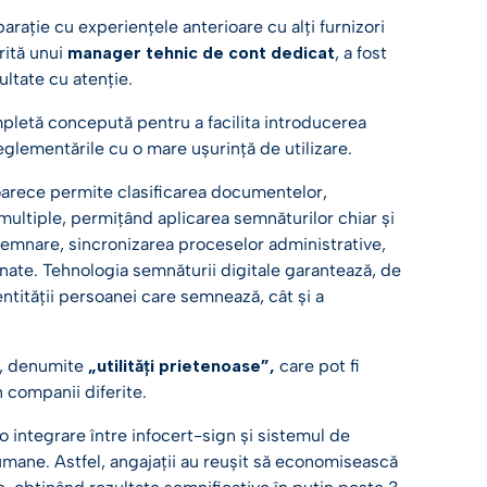
rație cu experiențele anterioare cu alți furnizori
rită unui
manager tehnic de cont dedicat
, a fost
ultate cu atenție.
mpletă concepută pentru a facilita introducerea
glementările cu o mare ușurință de utilizare.
deoarece permite clasificarea documentelor,
multiple, permițând aplicarea semnăturilor chiar și
e semnare, sincronizarea proceselor administrative,
mnate. Tehnologia semnăturii digitale garantează, de
ntității persoanei care semnează, cât și a
le, denumite
„utilități prietenoase”,
care pot fi
n companii diferite.
o integrare între infocert-sign și sistemul de
mane. Astfel, angajații au reușit să economisească