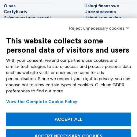
O nas
Usługi finansowe
Certyfikaty
Ubezpieczenia
Zrównoważony rozwój
Usługi komunalne
Cyberbezpieczeństwo
Przemysł motoryzacyjny
Reject unnecessary cookies ✕
Raport analityczny
Telekomunikacja
Impressum
Nauki przyrodnicze
This website collects some
Accessibility Statement
Opieka zdrowotna
personal data of visitors and users
POMOC
ŚLEDŹ NAS
Skontaktuj się z nami
With your consent, we and our partners use cookies and
Zgłaszanie naruszeń
similar technologies to store, access and process personal data
Ustawienia plików cookie
such as website visits or cookies are used for ads
Formularze
personalisation. Since we respect your right to privacy, you can
choose not to allow certain types of cookies. Click on GDPR
preferences to find out more.
METODY PŁATNOŚCI
View the Complete Cookie Policy
Artykuły informacyjne
ACCEPT ALL
Tinexta Infocert S.p.A. Firma podlegająca zarządzaniu i koordynacji Tinexta
ACCEPT NECESSARY COOKIES
S.p.A.