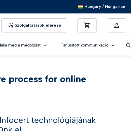
Hungary / Hungarian
Szolgáltatások elérése
lálja meg a megoldást
Tanúsított kommunikáció
e process for online
HASZNOS LINK
HASZNOS LINK
HASZNOS LINK
Miért válassza a infocert-signt
Fejlesztés és API
Fejlesztés és API
Fejlesztés és API
dás
FOGLALJON LE EGY BEMUTATÓT
Tudásközpont
Tudásközpont
Tudásközpont
Infocert technológiájának
Minden útmutató
Minden útmutató
Minden útmutató
nk el.