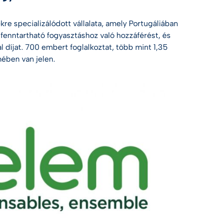
re specializálódott vállalata, amely Portugáliában
s fenntartható fogyasztáshoz való hozzáférést, és
 díjat. 700 embert foglalkoztat,
több mint 1,35
mében van jelen.