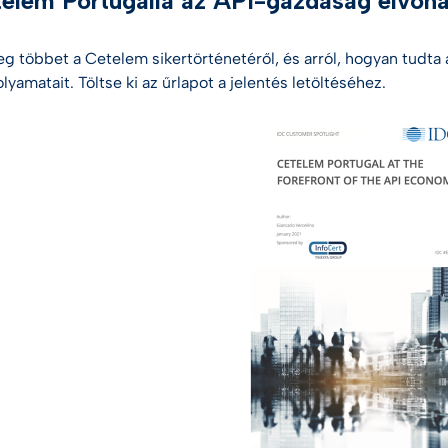
elem Portugália az API-gazdaság élvona
 többet a Cetelem sikertörténetéről, és arról, hogyan tudta a 
folyamatait. Töltse ki az űrlapot a jelentés letöltéséhez.