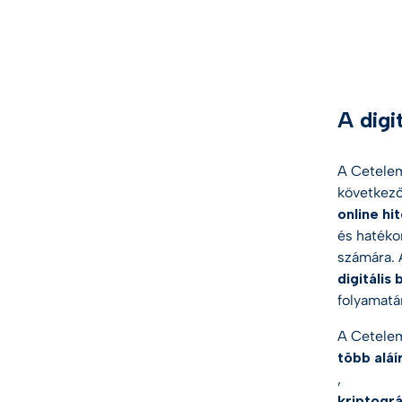
A digi
A Cetelem
következ
online hi
és hatéko
számára.
digitális
folyamatá
A Cetelem
több aláí
,
kriptográ