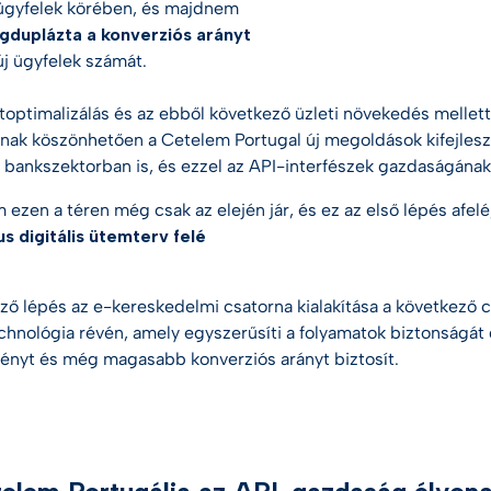
ügyfelek körében, és majdnem
duplázta a konverziós arányt
új ügyfelek számát.
toptimalizálás és az ebből következő üzleti növekedés mellet
ak köszönhetően a Cetelem Portugal új megoldások kifejlesz
 bankszektorban is, és ezzel az API-interfészek gazdaságának 
 ezen a téren még csak az elején jár, és ez az első lépés afel
s digitális ütemterv felé
ző lépés az e-kereskedelmi csatorna kialakítása a következő 
technológia révén, amely egyszerűsíti a folyamatok biztonságát
ényt és még magasabb konverziós arányt biztosít.