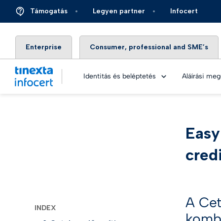
Támogatás
Legyen partner
Infocert
Enterprise
Consumer, professional and SME’s
Identitás és beléptetés
Aláírási me
Easy
DIGITÁLI
Pénzüg
cred
Top – Me
Biztos
Infocert.
Energi
Legjobb 
A Cet
INDEX
Autóip
kombi
Élő és v