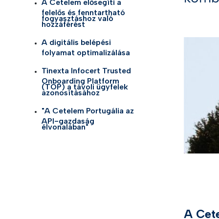
A Cetelem elősegíti a
felelős és fenntartható
Telco
fogyasztáshoz való
Önazono
hozzáférést
Élett
A digitális belépési
eID Gat
folyamat optimalizálása
Egész
KYC meg
Tinexta Infocert Trusted
Onboarding Platform
(TOP) a távoli ügyfelek
Tekint
azonosításához
"A Cetelem Portugália az
API-gazdaság
élvonalában"
A Cete