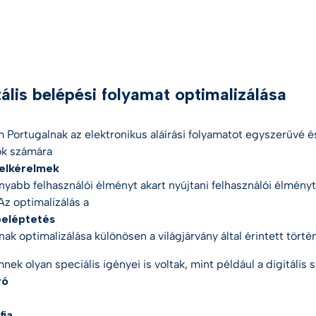
tális belépési folyamat optimalizálása
 Portugalnak az elektronikus aláírási folyamatot egyszerűvé é
ők számára
telkérelmek
nyabb felhasználói élményt akart nyújtani
felhasználói élményt 
Az optimalizálás a
 beléptetés
nak optimalizálása különösen a világjárvány által érintett tört
nek olyan speciális igényei is voltak, mint például a digitáli
ró
fia