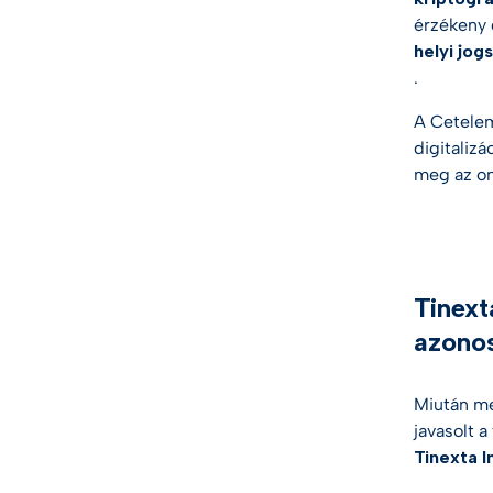
érzékeny 
helyi jog
.
A Cetelem
digitalizá
meg az on
Tinext
azono
Miután me
javasolt a
Tinexta I