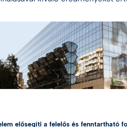
AI Trust Hub
Digital future magazine
sítás
KÜLÖNLEGES TERMÉK
udományok
eway
Smart CDA
ségügy
oldások
se meg az összes iparágat
lem elősegíti a felelős és fenntartható 