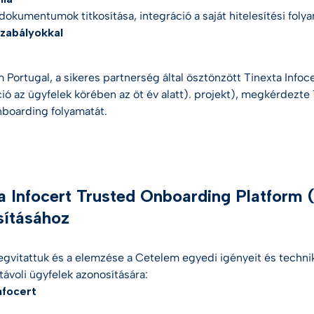
dokumentumok titkosítása, integráció a saját
hitelesítési foly
szabályokkal
 Portugal, a sikeres partnerség által ösztönzött
Tinexta Infoc
ció az ügyfelek körében az öt év alatt).
projekt), megkérdezte
boarding folyamatát.
a Infocert Trusted Onboarding Platform 
sításához
gvitattuk és
a elemzése
a Cetelem egyedi igényeit és techni
 távoli ügyfelek azonosítására:
nfocert