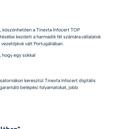
t, köszönhetően a
Tinexta Infocert
TOP
tésébe kezdett a harmadik fél számára.
vállalatok
vezetőjévé vált Portugáliában.
é, hogy egy sokkal
csatornákon keresztül
Tinexta Infocert
digitális
 garantáló belépési folyamatokat,
jobb