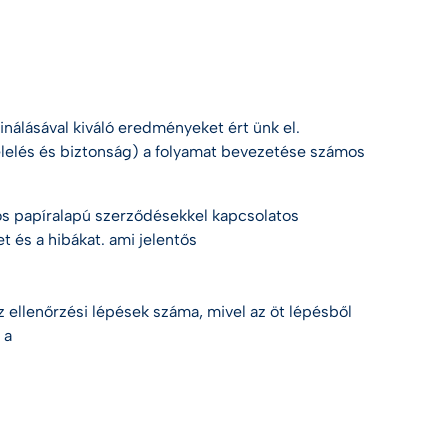
nálásával
kiváló eredményeket ért
ünk el.
elelés és biztonság) a folyamat bevezetése számos
os papíralapú szerződésekkel kapcsolatos
t és a hibákat.
ami jelentős
az ellenőrzési lépések száma, mivel az öt lépésből
 a