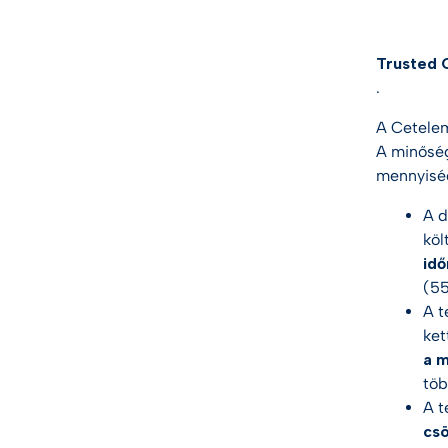
Trusted 
.
A
Cetele
A minőség
mennyiség
A d
köl
id
(55
A t
ket
a 
töb
A t
csö