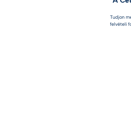
"A Cet
Tudjon meg
felvételi 