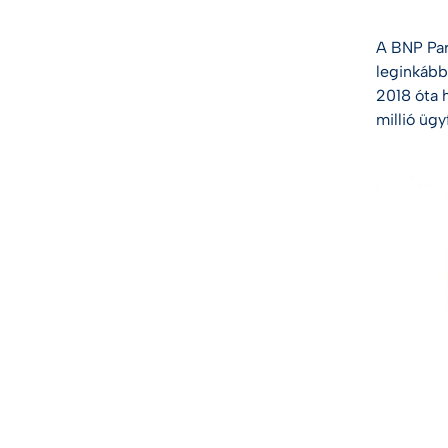
A BNP Par
leginkább
2018 óta 
millió üg