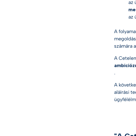
az 
meg
az 
A folyama
megoldásn
számára a
A Cetelem
ambiciózu
.
A követke
aláírási 
ügyfélélm