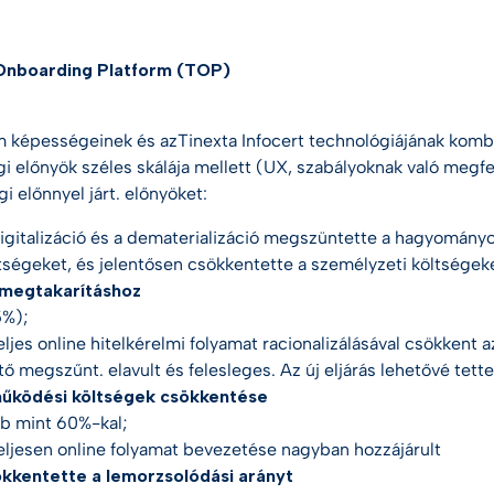
Onboarding Platform (TOP)
m képességeinek és
az
Tinexta Infocert
technológiájának
kombi
i előnyök széles skálája mellett (UX, szabályoknak való megf
i előnnyel járt.
előnyöket:
igitalizáció és a dematerializáció megszüntette a hagyomány
tségeket, és jelentősen csökkentette a személyzeti költségeke
őmegtakarításhoz
%);
eljes online hitelkérelmi folyamat racionalizálásával csökkent 
tő megszűnt.
elavult és felesleges. Az új eljárás lehetővé tette
működési költségek csökkentése
b mint 60%-kal;
eljesen online folyamat bevezetése nagyban hozzájárult
kkentette a lemorzsolódási arányt