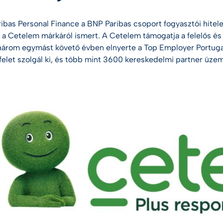
ibas Personal Finance a BNP Paribas csoport fogyasztói hitelek
 a Cetelem márkáról ismert. A Cetelem támogatja
a felelős é
három egymást követő évben elnyerte a Top Employer Portugal
yfelet szolgál ki, és több mint 3600 kereskedelmi partner üze