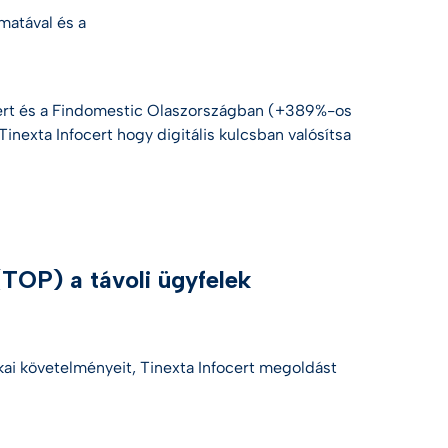
amatával és a
ert
és a
Findomestic
Olaszországban (+389%-os
Tinexta Infocert
hogy digitális kulcsban valósítsa
(TOP) a távoli ügyfelek
kai követelményeit,
Tinexta Infocert
megoldást