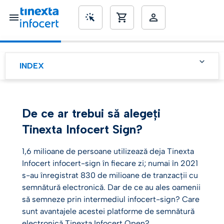
SME’s
INDEX
Caracteristicile lui
infocert-sign
De ce ar trebui să alegeți
infocert-sign spore?te
valoarea tranzac?iilor
Tinexta Infocert Sign?
juridice
1,6 milioane de persoane utilizează deja Tinexta
Infocert infocert-sign în fiecare zi; numai în 2021
s-au înregistrat 830 de milioane de tranzacții cu
semnătură electronică. Dar de ce au ales oamenii
să semneze prin intermediul infocert-sign? Care
sunt avantajele acestei platforme de semnătură
electronică Tinexta Infocert Open?