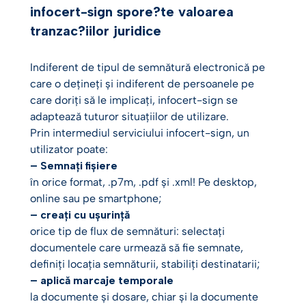
infocert-sign spore?te valoarea
tranzac?iilor juridice
Indiferent de tipul de semnătură electronică pe
care o dețineți și indiferent de persoanele pe
care doriți să le implicați, infocert-sign se
adaptează tuturor situațiilor de utilizare.
Prin intermediul serviciului infocert-sign, un
utilizator poate:
– Semnați fișiere
în orice format, .p7m, .pdf și .xml! Pe desktop,
online sau pe smartphone;
– creați cu ușurință
orice tip de flux de semnături: selectați
documentele care urmează să fie semnate,
definiți locația semnăturii, stabiliți destinatarii;
– aplică marcaje temporale
la documente și dosare, chiar și la documente