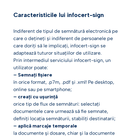
Caracteristicile lui infocert-sign
Indiferent de tipul de semnătură electronică pe
care o dețineți și indiferent de persoanele pe
care doriți să le implicați, infocert-sign se
adaptează tuturor situațiilor de utilizare.
Prin intermediul serviciului infocert-sign, un
utilizator poate:
– Semnați fișiere
în orice format, .p7m, .pdf și .xml! Pe desktop,
online sau pe smartphone;
– creați cu ușurință
orice tip de flux de semnături: selectați
documentele care urmează să fie semnate,
definiți locația semnăturii, stabiliți destinatarii;
– aplică marcaje temporale
la documente și dosare, chiar și la documente