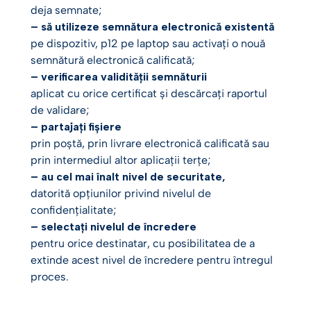
deja semnate;
– să utilizeze semnătura electronică existentă
pe dispozitiv, p12 pe laptop sau activați o nouă
semnătură electronică calificată;
– verificarea validității semnăturii
aplicat cu orice certificat și descărcați raportul
de validare;
– partajați fișiere
prin poștă, prin livrare electronică calificată sau
prin intermediul altor aplicații terțe;
– au cel mai înalt nivel de securitate,
datorită opțiunilor privind nivelul de
confidențialitate;
– selectați nivelul de încredere
pentru orice destinatar, cu posibilitatea de a
extinde acest nivel de încredere pentru întregul
proces.