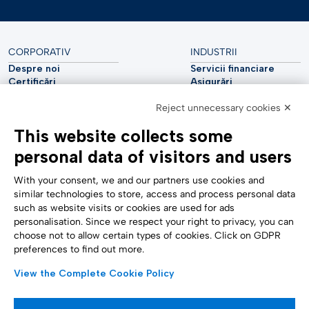
CORPORATIV
INDUSTRII
Despre noi
Servicii financiare
Certificări
Asigurări
Sustenabilitate
Utilități
Securitate cibernetică
Reject unnecessary cookies ✕
Industria auto
Raport analitic
Telecomunicații
This website collects some
Impressum
Științele vieții
Accessibility Statement
Asistență medicală
personal data of visitors and users
SUPORT
URMĂRIȚI-NE
Contactați-ne
With your consent, we and our partners use cookies and
Raportare confidențială
similar technologies to store, access and process personal data
Setări cookie
such as website visits or cookies are used for ads
Formulare
personalisation. Since we respect your right to privacy, you can
choose not to allow certain types of cookies. Click on GDPR
preferences to find out more.
METODE DE PLATĂ
View the Complete Cookie Policy