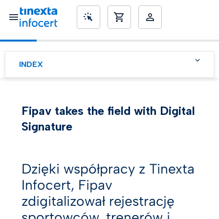
SME’s
INDEX
FIPAV, włoski punkt
odniesienia dla siatkówki
Fipav takes the field with Digital
Digitalizacja procesów dla
prostszego i szybszego
Signature
członkostwa
Zdalny podpis cyfrowy:
najprostszy sposób na
wygranie gry
Dzięki współpracy z Tinexta
Infocert, Fipav
zdigitalizował rejestrację
sportowców, trenerów i