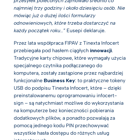
przesyłek poleconych zajmowało średnio co
najmniej trzy godziny i około dziesięciu osób. Nie
mówiąc już o dużej ilości formularzy
odnowieniowych, które trzeba dostarczyć na
każdy początek roku…
” Eusepi deklaruje.
Przez lata współpraca FIPAV z Tinexta Infocert
przebiegała pod hasłem ciągłych
innowacji
.
Tradycyjne karty chipowe, które wymagały użycia
specjalnego czytnika podłączanego do
komputera, zostały zastąpione przez najbardziej
funkcjonalne
Business Key
: to praktyczne tokeny
USB do podpisu Tinexta Infocert, które – dzięki
preinstalowanemu oprogramowaniu infocert-
sign – są natychmiast możliwe do wykorzystania
na komputerze bez konieczności pobierania
dodatkowych plików, a ponadto pozwalają za
pomocą jednego kodu PIN przechowywać
wszystkie hasła dostępu do różnych usług