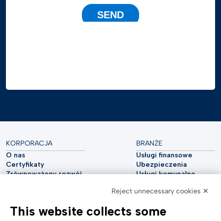
KORPORACJA
BRANŻE
O nas
Usługi finansowe
Certyfikaty
Ubezpieczenia
Zrównoważony rozwój
Usługi komunalne
Cyberbezpieczeństwo
Przemysł motoryzacyjny
Reject unnecessary cookies ✕
Raport analityczny
Telekomunikacja
Impressum
Nauki przyrodnicze
This website collects some
Accessibility Statement
Opieka zdrowotna