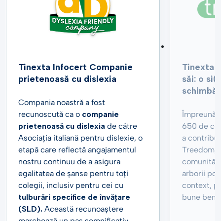
Tinexta Infocert Companie
Tinexta I
prietenoasă cu dislexia
săi: o si
schimbări
Compania noastră a fost
recunoscută ca o
companie
Împreună 
prietenoasă cu dislexia
de către
650 de cop
Asociația italiană pentru dislexie, o
a contribui
etapă care reflectă angajamentul
Treedom, 
nostru continuu de a asigura
comunități
egalitatea de șanse pentru toți
arborii pot
colegii, inclusiv pentru cei cu
context, pe
tulburări specifice de învățare
bune benef
(SLD).
Această recunoaștere
marchează un pas semnificativ