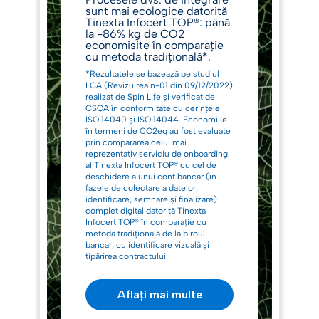
sunt mai ecologice datorită
Tinexta Infocert TOP®: până
la -86% kg de CO2
economisite în comparație
cu metoda tradițională*.
*Rezultatele se bazează pe studiul
LCA (Revizuirea n-01 din 09/12/2022)
realizat de Spin Life și verificat de
CSQA în conformitate cu cerințele
ISO 14040 și ISO 14044. Economiile
în termeni de CO2eq au fost evaluate
prin compararea celui mai
reprezentativ serviciu de onboarding
al Tinexta Infocert TOP® cu cel de
deschidere a unui cont bancar (în
fazele de colectare a datelor,
identificare, semnare și finalizare)
complet digital datorită Tinexta
Infocert TOP® în comparație cu
metoda tradițională de la biroul
bancar, cu identificare vizuală și
tipărirea contractului.
Aflați mai multe