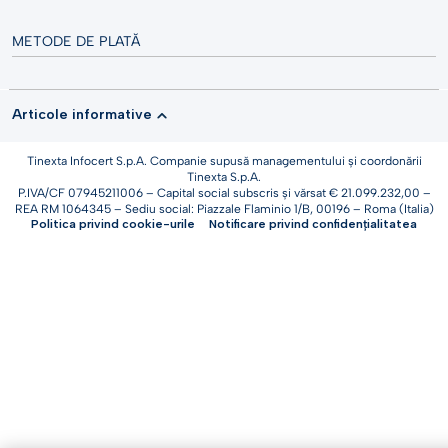
METODE DE PLATĂ
Articole informative
Tinexta Infocert S.p.A. Companie supusă managementului și coordonării
Tinexta S.p.A.
P.IVA/CF 07945211006 – Capital social subscris și vărsat € 21.099.232,00 –
REA RM 1064345 – Sediu social: Piazzale Flaminio 1/B, 00196 – Roma (Italia)
Politica privind cookie-urile
Notificare privind confidențialitatea