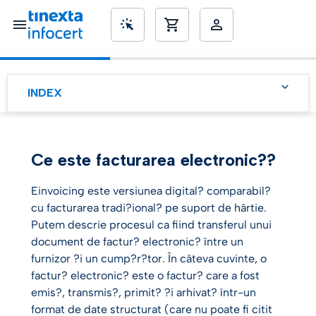
SME’s
INDEX
Legisla?ia UE privind
facturarea electronic?, ce
trebuie s? ?ti?i
Ce este facturarea electronic??
5 motive întemeiate
pentru a alege o solu?ie
de facturare electronic?
Einvoicing este versiunea digital? comparabil?
pentru compania ta
cu facturarea tradi?ional? pe suport de hârtie.
Putem descrie procesul ca fiind transferul unui
Facturarea electronic?
pentru a v? îmbun?t??i
document de factur? electronic? între un
ratingul ESG?
furnizor ?i un cump?r?tor. În câteva cuvinte, o
factur? electronic? este o factur? care a fost
emis?, transmis?, primit? ?i arhivat? într-un
format de date structurat (care nu poate fi citit