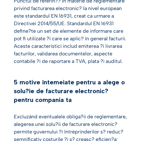
Punctul de referin?? în materie de reglementare
privind facturarea electronic? la nivel european
este standardul EN 16931, creat ca urmare a
Directivei 2014/55/UE. Standardul EN 16931
define?te un set de elemente de informare care
pot fi utilizate ?i care se aplic? în general facturii.
Aceste caracteristici includ emiterea ?i livrarea
facturilor, validarea documentelor, aspecte
contabile ?i de raportare a TVA, plata ?i auditul.
5 motive întemeiate pentru a alege o
solu?ie de facturare electronic?
pentru compania ta
Excluzând eventualele obliga?ii de reglementare,
alegerea unei solu?ii de facturare electronic?
permite guvernului ?i întreprinderilor s? reduc?
semnificativ costurile ?i s? creasc? eficien?a: