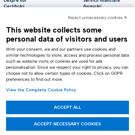
Despre noi
Servicii financiare
Certificări
Asigurări
Sustenabilitate
Utilități
Securitate cibernetică
Reject unnecessary cookies ✕
Industria auto
Raport analitic
Telecomunicații
This website collects some
Impressum
Științele vieții
Accessibility Statement
Asistență medicală
personal data of visitors and users
SUPORT
URMĂRIȚI-NE
Contactați-ne
With your consent, we and our partners use cookies and
Raportare confidențială
similar technologies to store, access and process personal data
Setări cookie
such as website visits or cookies are used for ads
Formulare
personalisation. Since we respect your right to privacy, you can
choose not to allow certain types of cookies. Click on GDPR
preferences to find out more.
METODE DE PLATĂ
View the Complete Cookie Policy
ACCEPT ALL
Articole informative
ACCEPT NECESSARY COOKIES
Tinexta Infocert S.p.A. Companie supusă managementului și coordonării
Tinexta S.p.A.
P.IVA/CF 07945211006 – Capital social subscris și vărsat € 21.099.232,00 –