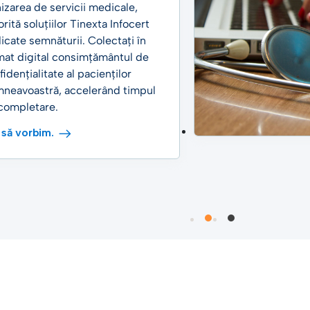
nizarea de servicii medicale,
rită soluțiilor Tinexta Infocert
icate semnăturii. Colectați în
mat digital consimțământul de
fidențialitate al pacienților
neavoastră, accelerând timpul
completare.
 să vorbim.