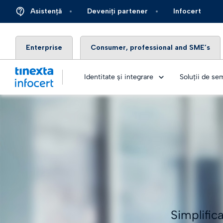
Asistență
Deveniți partener
Infocert
Enterprise
Consumer, professional and SME’s
Identitate și integrare
Soluții de se
ONBOAR
Telco
Top – 
Sănăta
încreder
Științel
Top ide
Simplific
Autom
Live an