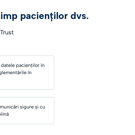
timp pacienților dvs.
 Trust
i datele pacienților în
glementările în
municări sigure și cu
plină