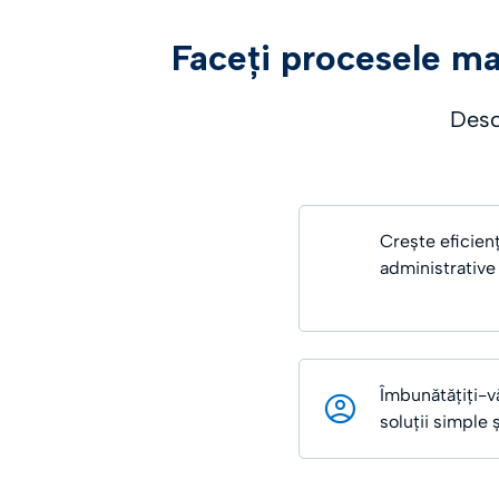
Faceți procesele mai
Desco
Crește eficien
administrative 
Îmbunătățiți-vă
soluții simple ș