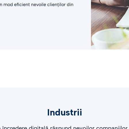
n mod eficient nevoile clienților din
Industrii
e încredere digitală răspund nevoilor companiilor