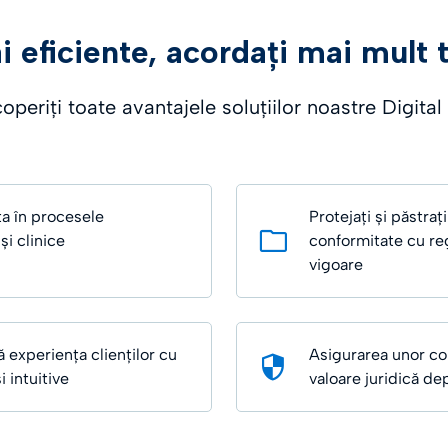
 eficiente, acordați mai mult 
periți toate avantajele soluțiilor noastre Digital
ța în procesele
Protejați și păstraț
și clinice
conformitate cu re
vigoare
 experiența clienților cu
Asigurarea unor co
i intuitive
valoare juridică de