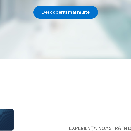
AI Trust Hub
Digital future magazine
 si utilitati
DOCUMENT CONTRAC
Descoperiți mai multe
icarea de sine
PRODUS SPECIAL
are
LEI – Instrucțiuni și resp
eSeal pentru EPREL
ma eID Gateway |
ale băncilor intermediar
.digital
 și Bănci
Smart CDA: soluția pentru întâlniri corporative
LEI – Terms of use
sigure și inteligente
 KYC
 de încredere digitală pentru
că
ate industriile
EXPERIENȚA NOASTRĂ ÎN 