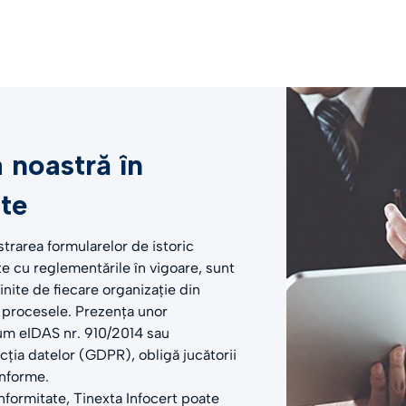
 noastră în
te
trarea formularelor de istoric
te cu reglementările în vigoare, sunt
inite de fiecare organizație din
e procesele. Prezența unor
cum eIDAS nr. 910/2014 sau
ția datelor (GDPR), obligă jucătorii
onforme.
nformitate, Tinexta Infocert poate