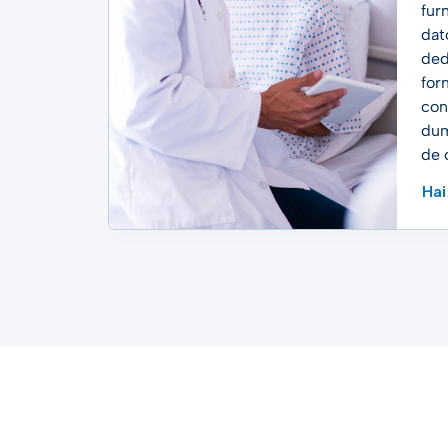
fur
dato
ded
for
con
dum
de 
Hai