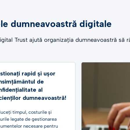
e dumneavoastră digitale
 Digital Trust ajută organizația dumneavoastră să
stionați rapid și ușor
nsimțământul de
fidențialitate al
cienților dumneavoastră!
uceți timpul, costurile și
curile legate de gestionarea
umentelor necesare pentru