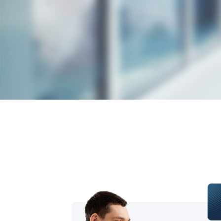
Energie
Identif
Asigur
Platfor
Infocert
Finanțe
Soluții
Soluții
logisti
Vezi to