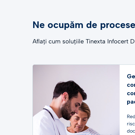
Ne ocupăm de procesel
Aflați cum soluțiile Tinexta Infocert
Ge
co
con
pa
Red
ris
doc