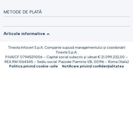
METODE DE PLATĂ
Articole informative
Tinexta Infocert S.p.A. Companie supusă managementului și coordonării
Tinexta S.p.A.
P.IVA/CF 07945211006 – Capital social subscris și vărsat € 21.099.232,00 –
REA RM 1064345 – Sediu social: Piazzale Flaminio 1/B, 00196 – Roma (Italia)
Politica privind cookie-urile
Notificare privind confidențialitatea