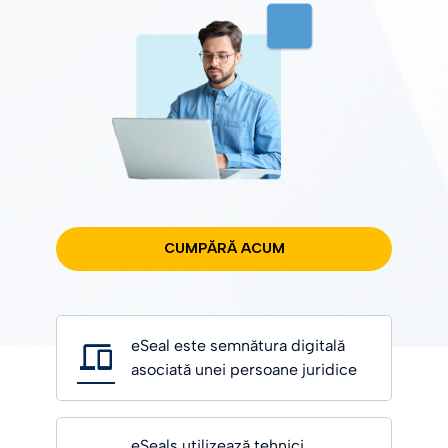
CUMPĂRĂ ACUM
eSeal este semnătura digitală
asociată unei persoane juridice
eSeals utilizează tehnici