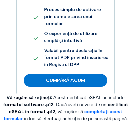
Proces simplu de activare
prin completarea unui
formular
O experiență de utilizare
simplă și intuitivă
Valabil pentru declarația în
format PDF privind înscrierea
în Registrul DPP
CUMPĂRĂ ACUM
Vă rugăm să rețineți:
Acest certificat eSEAL nu include
formatul software .p12
. Dacă aveți nevoie de un
certificat
eSEAL în format .p12
, vă rugăm să
completați acest
formular
în loc să efectuați achiziția de pe această pagină.