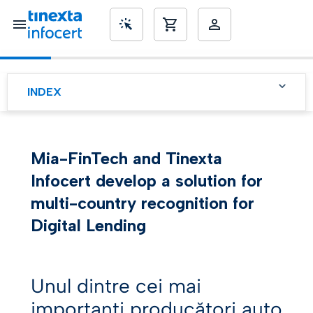
SME’s
INDEX
Proiectul
Scopul
Mia-FinTech and Tinexta
Infocert develop a solution for
Soluția Digital Lending
multi-country recognition for
Conformitate deplină cu
Digital Lending
reglementările europene în
materie de credit
Costuri și timp de
dezvoltare și integrare
Unul dintre cei mai
Flexibilitate, compunere și
importanți producători auto