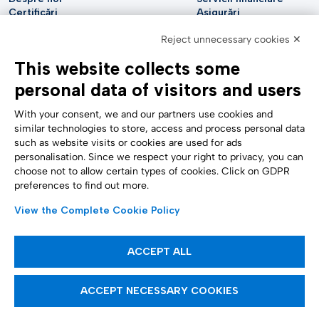
Certificări
Asigurări
Sustenabilitate
Utilități
Reject unnecessary cookies ✕
Securitate cibernetică
Industria auto
Raport analitic
Telecomunicații
This website collects some
Impressum
Științele vieții
Accessibility Statement
Asistență medicală
personal data of visitors and users
SUPORT
URMĂRIȚI-NE
Contactați-ne
With your consent, we and our partners use cookies and
Raportare confidențială
similar technologies to store, access and process personal data
Setări cookie
such as website visits or cookies are used for ads
Formulare
personalisation. Since we respect your right to privacy, you can
choose not to allow certain types of cookies. Click on GDPR
preferences to find out more.
METODE DE PLATĂ
View the Complete Cookie Policy
ACCEPT ALL
Articole informative
ACCEPT NECESSARY COOKIES
Tinexta Infocert S.p.A. Companie supusă managementului și coordonării
Tinexta S.p.A.
P.IVA/CF 07945211006 – Capital social subscris și vărsat € 21.099.232,00 –