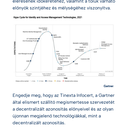
elérésének időkeretéhez, valamint a tőlük várható
előnyök szintjéhez és mélységéhez viszonyítva.
Engedje meg, hogy az Tinexta Infocert, a Gartner
által elismert szállító megismertesse szervezetét
a decentralizált azonosítás előnyeivel és az olyan
újonnan megjelenő technológiákkal, mint a
decentralizált azonosítás.