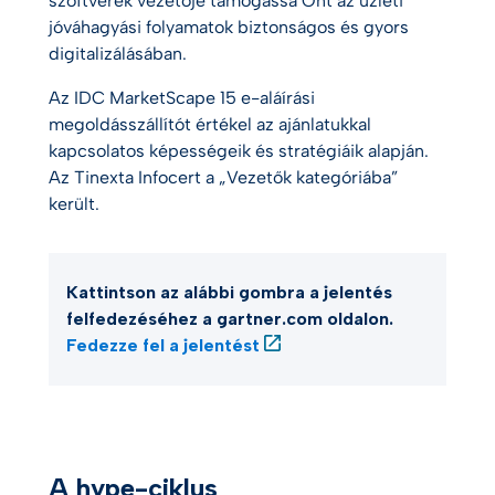
szoftverek vezetője támogassa Önt az üzleti
jóváhagyási folyamatok biztonságos és gyors
digitalizálásában.
Az IDC MarketScape 15 e-aláírási
megoldásszállítót értékel az ajánlatukkal
kapcsolatos képességeik és stratégiáik alapján.
Az Tinexta Infocert a „Vezetők kategóriába”
került.
Kattintson az alábbi gombra a jelentés
felfedezéséhez a gartner.com oldalon.
Fedezze fel a jelentést
A hype-ciklus