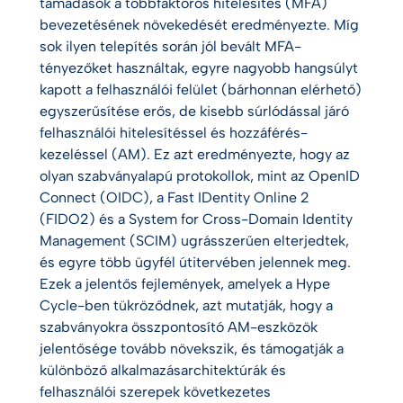
támadások a többfaktoros hitelesítés (MFA)
bevezetésének növekedését eredményezte. Míg
sok ilyen telepítés során jól bevált MFA-
tényezőket használtak, egyre nagyobb hangsúlyt
kapott a felhasználói felület (bárhonnan elérhető)
egyszerűsítése erős, de kisebb súrlódással járó
felhasználói hitelesítéssel és hozzáférés-
kezeléssel (AM). Ez azt eredményezte, hogy az
olyan szabványalapú protokollok, mint az OpenID
Connect (OIDC), a Fast IDentity Online 2
(FIDO2) és a System for Cross-Domain Identity
Management (SCIM) ugrásszerűen elterjedtek,
és egyre több ügyfél útitervében jelennek meg.
Ezek a jelentős fejlemények, amelyek a Hype
Cycle-ben tükröződnek, azt mutatják, hogy a
szabványokra összpontosító AM-eszközök
jelentősége tovább növekszik, és támogatják a
különböző alkalmazásarchitektúrák és
felhasználói szerepek következetes