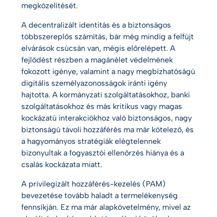
megközelítését.
A decentralizált identitás és a biztonságos
többszereplős számítás, bár még mindig a felfújt
elvárások csúcsán van, mégis előrelépett. A
fejlődést részben a magánélet védelmének
fokozott igénye, valamint a nagy megbízhatóságú
digitális személyazonosságok iránti igény
hajtotta. A kormányzati szolgáltatásokhoz, banki
szolgáltatásokhoz és más kritikus vagy magas
kockázatú interakciókhoz való biztonságos, nagy
biztonságú távoli hozzáférés ma már kötelező, és
a hagyományos stratégiák elégtelennek
bizonyultak a fogyasztói ellenőrzés hiánya és a
csalás kockázata miatt.
A privilegizált hozzáférés-kezelés (PAM)
bevezetése tovább haladt a termelékenység
fennsíkján. Ez ma már alapkövetelmény, mivel az