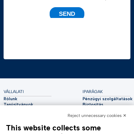
VÁLLALATI
IPARÁGAK
Rólunk
Pénzügyi szolgáltatások
Tanúsítványok
Biztosítás
Fenntarthatóság
Közművek
Reject unnecessary cookies ✕
Kiberbiztonság
Autóipar
Elemzői jelentés
Távközlés
This website collects some
Impresszum
Élettudományok
Accessibility Statement
Egészségügy