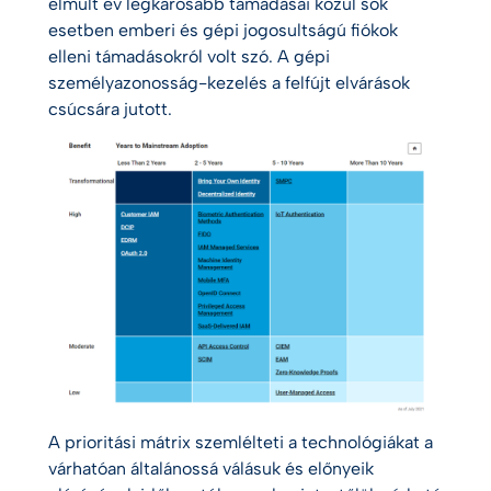
elmúlt év legkárosabb támadásai közül sok
esetben emberi és gépi jogosultságú fiókok
elleni támadásokról volt szó. A gépi
személyazonosság-kezelés a felfújt elvárások
csúcsára jutott.
A prioritási mátrix szemlélteti a technológiákat a
várhatóan általánossá válásuk és előnyeik