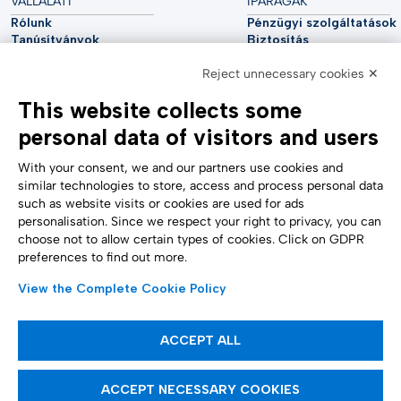
VÁLLALATI
IPARÁGAK
Rólunk
Pénzügyi szolgáltatások
Tanúsítványok
Biztosítás
Fenntarthatóság
Közművek
Reject unnecessary cookies ✕
Kiberbiztonság
Autóipar
Elemzői jelentés
Távközlés
This website collects some
Impresszum
Élettudományok
Accessibility Statement
Egészségügy
personal data of visitors and users
TÁMOGATÁS
KÖVESS MINKET
Kapcsolatfelvétel
With your consent, we and our partners use cookies and
Bejelentés
similar technologies to store, access and process personal data
Süti beállítások
such as website visits or cookies are used for ads
Űrlapok
personalisation. Since we respect your right to privacy, you can
choose not to allow certain types of cookies. Click on GDPR
preferences to find out more.
FIZETÉSI MÓDOK
View the Complete Cookie Policy
ACCEPT ALL
Tájékoztató cikkek
ACCEPT NECESSARY COOKIES
Tinexta Infocert S.p.A. Társaság a Tinexta S.p.A. irányítása és koordinációja