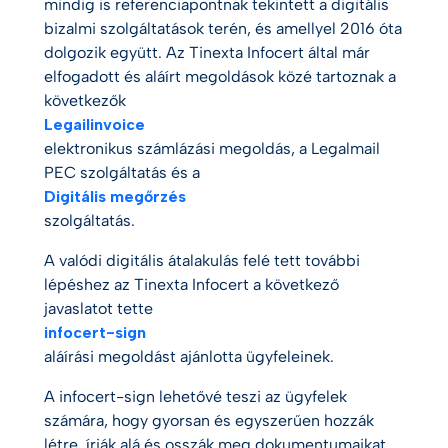
mindig is referenciapontnak tekintett a digitális
bizalmi szolgáltatások terén, és amellyel 2016 óta
dolgozik együtt. Az Tinexta Infocert által már
elfogadott és aláírt megoldások közé tartoznak a
következők
Legailinvoice
elektronikus számlázási megoldás, a Legalmail
PEC szolgáltatás és a
Digitális megőrzés
szolgáltatás.
A valódi digitális átalakulás felé tett további
lépéshez az Tinexta Infocert a következő
javaslatot tette
infocert-sign
aláírási megoldást ajánlotta ügyfeleinek.
A infocert-sign lehetővé teszi az ügyfelek
számára, hogy gyorsan és egyszerűen hozzák
létre, írják alá és osszák meg dokumentumaikat,