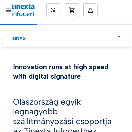
SME’s
INDEX
Tinexta Infocert a
közlekedési ágazat
számára
Innovation runs at high speed
Cél: az aláírási folyamatok
with digital signature
felgyorsítása
Cél: az aláírási folyamatok
felgyorsítása
Olaszország egyik
legnagyobb
szállítmányozási csoportja
az Tinexta Infocerthez