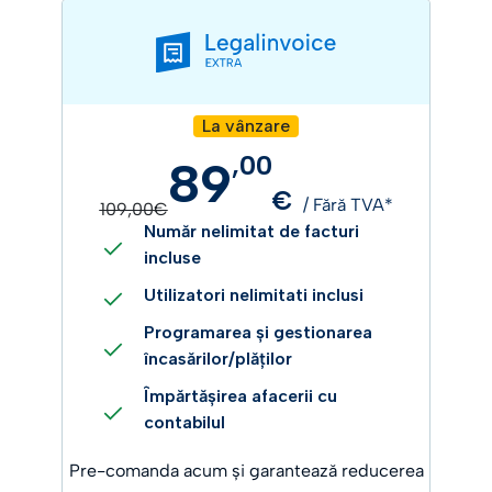
La vânzare
,
00
89
€
/ Fără TVA*
109,00€
Număr nelimitat de facturi
incluse
Utilizatori nelimitati inclusi
Programarea și gestionarea
încasărilor/plăților
Împărtășirea afacerii cu
contabilul
Pre-comanda acum și garantează reducerea