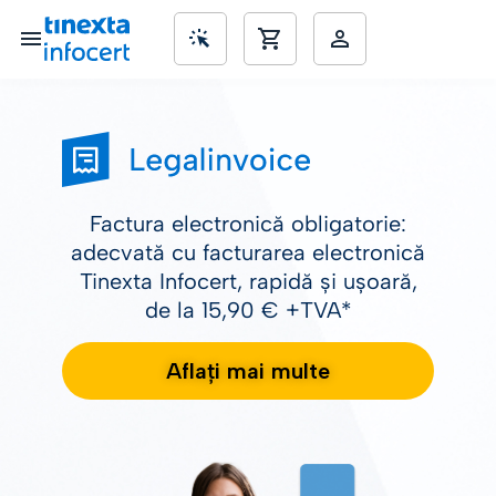
SME’s
Factura electronică obligatorie:
adecvată cu facturarea electronică
Tinexta Infocert, rapidă și ușoară,
de la
15
,
90
€ +TVA*
Aflați mai multe