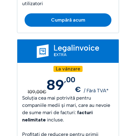
utilizatori
Cumpără acum
La vânzare
,
00
89
€
/ Fără TVA*
109,00€
Soluția cea mai potrivită pentru
companiile medii și mari, care au nevoie
de sume mari de facturi:
facturi
nelimitate
incluse.
Profitați de reducere pentru primii