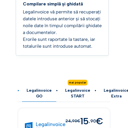
Compilare simplă și ghidată
Ta
Legalinvoice vă permite să recuperați
Le
datele introduse anterior și să stocați
si
noile date în timpul compilării ghidate
mo
a documentelor.
pe
Erorile sunt raportate la tastare, iar
ti
totalurile sunt introduse automat.
ch
mai popular
Legalinvoice
Legalinvoice
Legalinvoic
GO
START
Extra
15
€
,90
24,90€