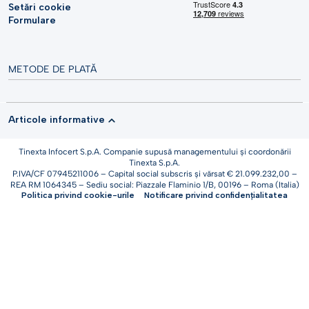
Setări cookie
Formulare
METODE DE PLATĂ
Articole informative
Tinexta Infocert S.p.A. Companie supusă managementului și coordonării
Tinexta S.p.A.
P.IVA/CF 07945211006 – Capital social subscris și vărsat € 21.099.232,00 –
REA RM 1064345 – Sediu social: Piazzale Flaminio 1/B, 00196 – Roma (Italia)
Politica privind cookie-urile
Notificare privind confidențialitatea