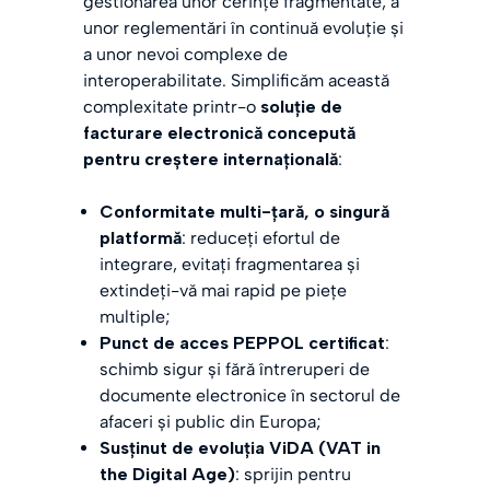
gestionarea unor cerințe fragmentate, a
unor reglementări în continuă evoluție și
a unor nevoi complexe de
interoperabilitate. Simplificăm această
complexitate printr-o
soluție de
facturare electronică concepută
pentru creștere internațională
:
Conformitate multi-țară, o singură
platformă
: reduceți efortul de
integrare, evitați fragmentarea și
extindeți-vă mai rapid pe piețe
multiple;
Punct de acces PEPPOL certificat
:
schimb sigur și fără întreruperi de
documente electronice în sectorul de
afaceri și public din Europa;
Susținut de evoluția ViDA (VAT in
the Digital Age)
: sprijin pentru