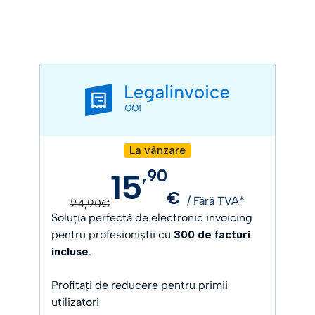
La vânzare
,
90
15
€
/ Fără TVA*
24,90€
Soluția perfectă de electronic invoicing
pentru profesioniștii cu
300 de facturi
incluse
.
Profitați de reducere pentru primii
utilizatori