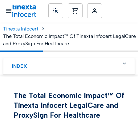
Tinexta Infocert
The Total Economic Impact™ Of Tinexta Infocert LegalCare
SME’s
and ProxySign For Healthcare
INDEX
Tinexta Infocert
LegalCare și ProxySign
eficientizează fluxurile de
lucru clinice și
The Total Economic Impact™ Of
administrative pentru a
reduce substanțial
costurile
Tinexta Infocert LegalCare and
Tinexta Infocert
ProxySign For Healthcare
LegalCare și ProxySign
eficientizează fluxurile de
lucru clinice și
administrative pentru a
reduce substanțial
costurile