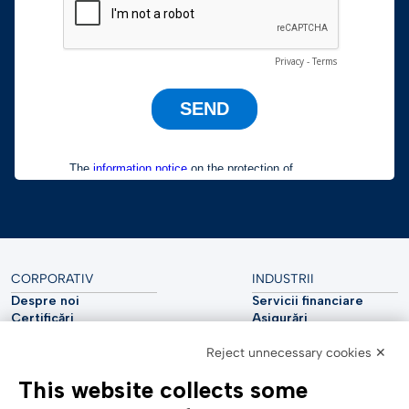
CORPORATIV
INDUSTRII
Despre noi
Servicii financiare
Certificări
Asigurări
Sustenabilitate
Utilități
Reject unnecessary cookies ✕
Securitate cibernetică
Industria auto
Raport analitic
Telecomunicații
This website collects some
Impressum
Științele vieții
Accessibility Statement
Asistență medicală