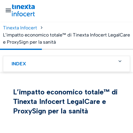
Tinexta Infocert
L’impatto economico totale™ di Tinexta Infocert LegalCare
SME’s
e ProxySign per la sanità
INDEX
Tinexta Infocert
LegalCare e ProxySign
ottimizzano i flussi di
lavoro clinici e
L’impatto economico totale™ di
amministrativi per ridurre
sostanzialmente i costi
Tinexta Infocert LegalCare e
Tinexta Infocert
ProxySign per la sanità
LegalCare e ProxySign
ottimizzano i flussi di
lavoro clinici e
amministrativi per ridurre
sostanzialmente i costi