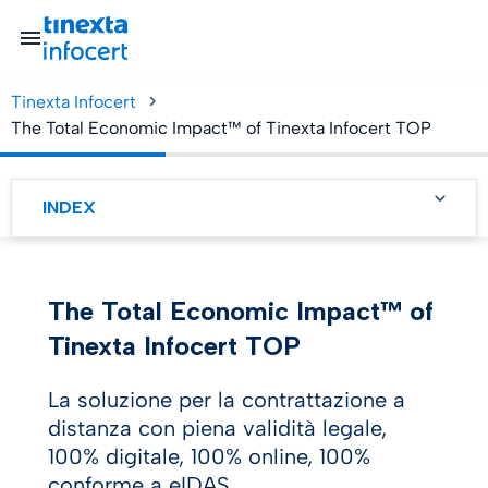
Tinexta Infocert
The Total Economic Impact™ of Tinexta Infocert TOP
SME’s
INDEX
Scegliete Tinexta Infocert
TOP e vedrete un ROI del
174% in soli sei mesi.
The Total Economic Impact™ of
Non ci credete?
Tinexta Infocert TOP
TOP è già stato adottato
dalle principali banche
La soluzione per la contrattazione a
dell'UE.
distanza con piena validità legale,
100% digitale, 100% online, 100%
conforme a eIDAS.